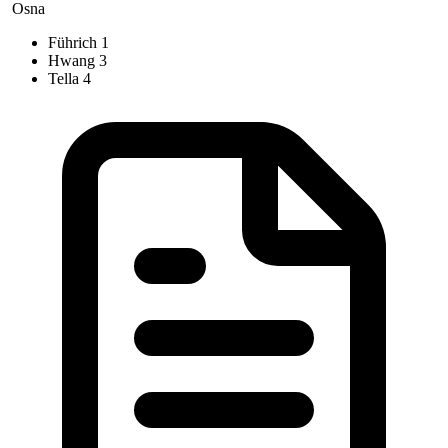
Osna
Führich
1
Hwang
3
Tella
4