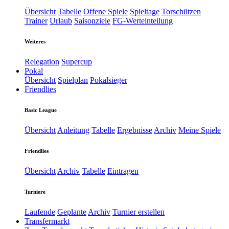
Übersicht
Tabelle
Offene Spiele
Spieltage
Torschützen
Trainer
Urlaub
Saisonziele
FG-Werteinteilung
Weiteres
Relegation
Supercup
Pokal
Übersicht
Spielplan
Pokalsieger
Friendlies
Basic League
Übersicht
Anleitung
Tabelle
Ergebnisse
Archiv
Meine Spiele
Friendlies
Übersicht
Archiv
Tabelle
Eintragen
Turniere
Laufende
Geplante
Archiv
Turnier erstellen
Transfermarkt