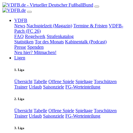
VDFB
News
Nachspielzeit (Magazin)
Termine & Fristen
VDFB-
Patch (FC 26)
FAQ
Regelwerk
Strafenkatalog
Statistiken
Tor des Monats
Kabinentalk (Podcast)
Presse
Spenden
Neu hier? Mitmachen!
Ligen
1. Liga
Übersicht
Tabelle
Offene Spiele
Spieltage
Torschützen
Trainer
Urlaub
Saisonziele
FG-Werteinteilung
2. Liga
Übersicht
Tabelle
Offene Spiele
Spieltage
Torschützen
Trainer
Urlaub
Saisonziele
FG-Werteinteilung
3. Liga