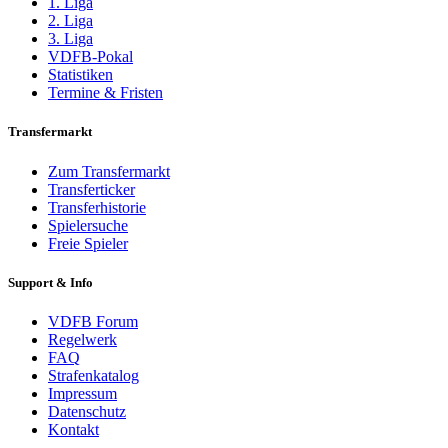
1. Liga
2. Liga
3. Liga
VDFB-Pokal
Statistiken
Termine & Fristen
Transfermarkt
Zum Transfermarkt
Transferticker
Transferhistorie
Spielersuche
Freie Spieler
Support & Info
VDFB Forum
Regelwerk
FAQ
Strafenkatalog
Impressum
Datenschutz
Kontakt