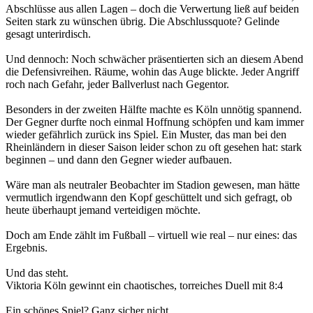
Abschlüsse aus allen Lagen – doch die Verwertung ließ auf beiden
Seiten stark zu wünschen übrig. Die Abschlussquote? Gelinde
gesagt unterirdisch.
Und dennoch: Noch schwächer präsentierten sich an diesem Abend
die Defensivreihen. Räume, wohin das Auge blickte. Jeder Angriff
roch nach Gefahr, jeder Ballverlust nach Gegentor.
Besonders in der zweiten Hälfte machte es Köln unnötig spannend.
Der Gegner durfte noch einmal Hoffnung schöpfen und kam immer
wieder gefährlich zurück ins Spiel. Ein Muster, das man bei den
Rheinländern in dieser Saison leider schon zu oft gesehen hat: stark
beginnen – und dann den Gegner wieder aufbauen.
Wäre man als neutraler Beobachter im Stadion gewesen, man hätte
vermutlich irgendwann den Kopf geschüttelt und sich gefragt, ob
heute überhaupt jemand verteidigen möchte.
Doch am Ende zählt im Fußball – virtuell wie real – nur eines: das
Ergebnis.
Und das steht.
Viktoria Köln gewinnt ein chaotisches, torreiches Duell mit 8:4
Ein schönes Spiel? Ganz sicher nicht.