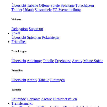
Übersicht
Tabelle
Offene Spiele
Spieltage
Torschützen
Trainer
Urlaub
Saisonziele
FG-Werteinteilung
Weiteres
Relegation
Supercup
Pokal
Übersicht
Spielplan
Pokalsieger
Friendlies
Basic League
Übersicht
Anleitung
Tabelle
Ergebnisse
Archiv
Meine Spiele
Friendlies
Übersicht
Archiv
Tabelle
Eintragen
Turniere
Laufende
Geplante
Archiv
Turnier erstellen
Transfermarkt