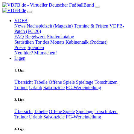
VDFB
News
Nachspielzeit (Magazin)
Termine & Fristen
VDFB-
Patch (FC 26)
FAQ
Regelwerk
Strafenkatalog
Statistiken
Tor des Monats
Kabinentalk (Podcast)
Presse
Spenden
Neu hier? Mitmachen!
Ligen
1. Liga
Übersicht
Tabelle
Offene Spiele
Spieltage
Torschützen
Trainer
Urlaub
Saisonziele
FG-Werteinteilung
2. Liga
Übersicht
Tabelle
Offene Spiele
Spieltage
Torschützen
Trainer
Urlaub
Saisonziele
FG-Werteinteilung
3. Liga