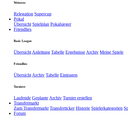
Weiteres
Relegation
Supercup
Pokal
Übersicht
Spielplan
Pokalsieger
Friendlies
Basic League
Übersicht
Anleitung
Tabelle
Ergebnisse
Archiv
Meine Spiele
Friendlies
Übersicht
Archiv
Tabelle
Eintragen
Turniere
Laufende
Geplante
Archiv
Turnier erstellen
Transfermarkt
Zum Transfermarkt
Transferticker
Historie
Spielerkategorien
Sp
Forum