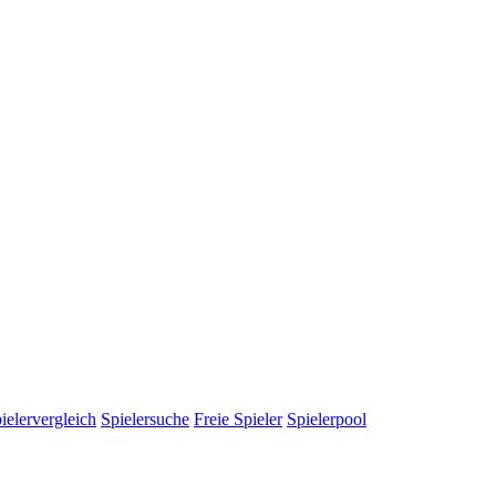
ielervergleich
Spielersuche
Freie Spieler
Spielerpool