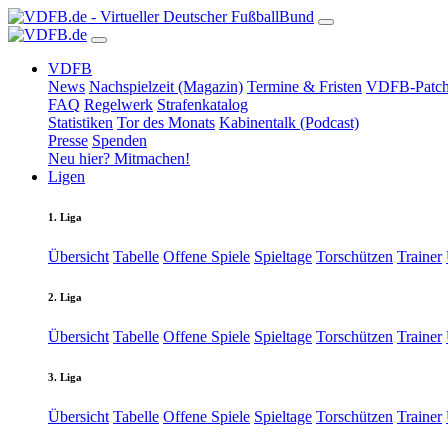
VDFB
News
Nachspielzeit (Magazin)
Termine & Fristen
VDFB-Patch
FAQ
Regelwerk
Strafenkatalog
Statistiken
Tor des Monats
Kabinentalk (Podcast)
Presse
Spenden
Neu hier? Mitmachen!
Ligen
1. Liga
Übersicht
Tabelle
Offene Spiele
Spieltage
Torschützen
Trainer
2. Liga
Übersicht
Tabelle
Offene Spiele
Spieltage
Torschützen
Trainer
3. Liga
Übersicht
Tabelle
Offene Spiele
Spieltage
Torschützen
Trainer