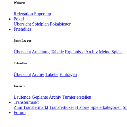
Weiteres
Relegation
Supercup
Pokal
Übersicht
Spielplan
Pokalsieger
Friendlies
Basic League
Übersicht
Anleitung
Tabelle
Ergebnisse
Archiv
Meine Spiele
Friendlies
Übersicht
Archiv
Tabelle
Eintragen
Turniere
Laufende
Geplante
Archiv
Turnier erstellen
Transfermarkt
Zum Transfermarkt
Transferticker
Historie
Spielerkategorien
Sp
Forum