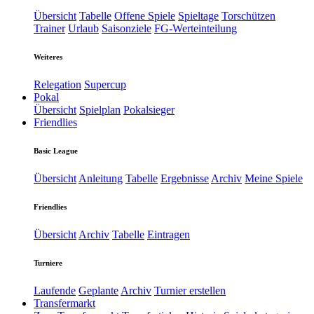
Übersicht
Tabelle
Offene Spiele
Spieltage
Torschützen
Trainer
Urlaub
Saisonziele
FG-Werteinteilung
Weiteres
Relegation
Supercup
Pokal
Übersicht
Spielplan
Pokalsieger
Friendlies
Basic League
Übersicht
Anleitung
Tabelle
Ergebnisse
Archiv
Meine Spiele
Friendlies
Übersicht
Archiv
Tabelle
Eintragen
Turniere
Laufende
Geplante
Archiv
Turnier erstellen
Transfermarkt