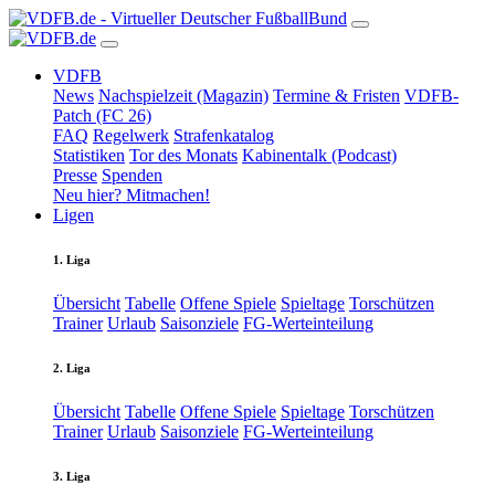
VDFB
News
Nachspielzeit (Magazin)
Termine & Fristen
VDFB-
Patch (FC 26)
FAQ
Regelwerk
Strafenkatalog
Statistiken
Tor des Monats
Kabinentalk (Podcast)
Presse
Spenden
Neu hier? Mitmachen!
Ligen
1. Liga
Übersicht
Tabelle
Offene Spiele
Spieltage
Torschützen
Trainer
Urlaub
Saisonziele
FG-Werteinteilung
2. Liga
Übersicht
Tabelle
Offene Spiele
Spieltage
Torschützen
Trainer
Urlaub
Saisonziele
FG-Werteinteilung
3. Liga