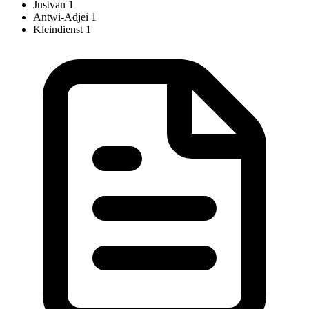
Justvan
1
Antwi-Adjei
1
Kleindienst
1