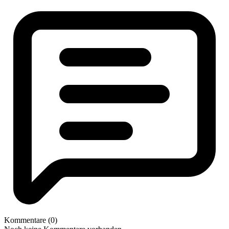
Kommentare (0)