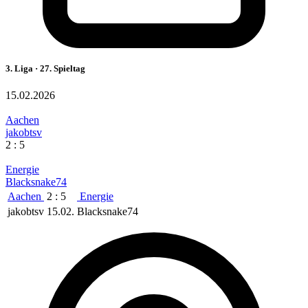
3. Liga · 27. Spieltag
15.02.2026
Aachen
jakobtsv
2 : 5
Energie
Blacksnake74
Aachen
2 : 5
Energie
jakobtsv
15.02.
Blacksnake74