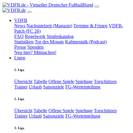
VDFB
News
Nachspielzeit (Magazin)
Termine & Fristen
VDFB-
Patch (FC 26)
FAQ
Regelwerk
Strafenkatalog
Statistiken
Tor des Monats
Kabinentalk (Podcast)
Presse
Spenden
Neu hier? Mitmachen!
Ligen
1. Liga
Übersicht
Tabelle
Offene Spiele
Spieltage
Torschützen
Trainer
Urlaub
Saisonziele
FG-Werteinteilung
2. Liga
Übersicht
Tabelle
Offene Spiele
Spieltage
Torschützen
Trainer
Urlaub
Saisonziele
FG-Werteinteilung
3. Liga