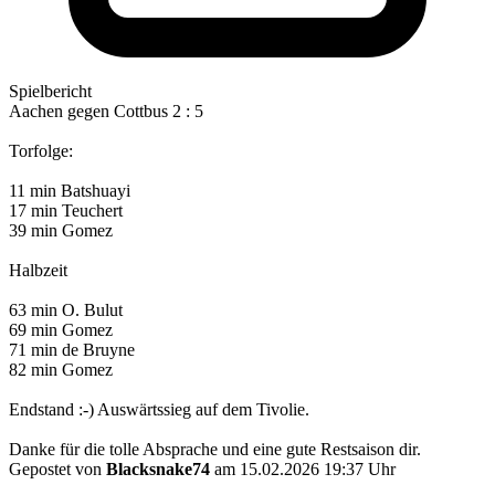
Spielbericht
Aachen gegen Cottbus 2 : 5
Torfolge:
11 min Batshuayi
17 min Teuchert
39 min Gomez
Halbzeit
63 min O. Bulut
69 min Gomez
71 min de Bruyne
82 min Gomez
Endstand :-) Auswärtssieg auf dem Tivolie.
Danke für die tolle Absprache und eine gute Restsaison dir.
Gepostet von
Blacksnake74
am 15.02.2026 19:37 Uhr