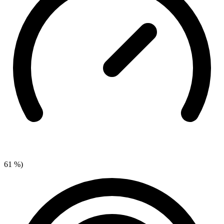
61 %)