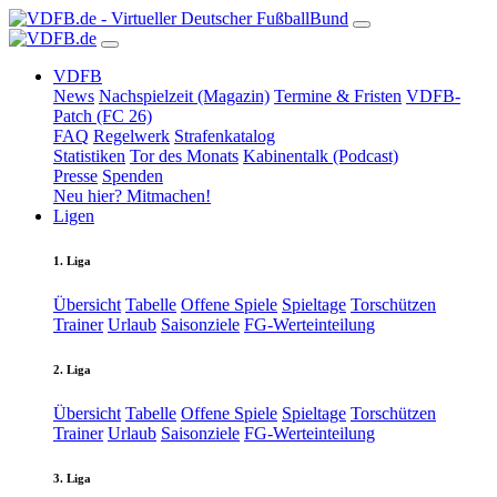
VDFB
News
Nachspielzeit (Magazin)
Termine & Fristen
VDFB-
Patch (FC 26)
FAQ
Regelwerk
Strafenkatalog
Statistiken
Tor des Monats
Kabinentalk (Podcast)
Presse
Spenden
Neu hier? Mitmachen!
Ligen
1. Liga
Übersicht
Tabelle
Offene Spiele
Spieltage
Torschützen
Trainer
Urlaub
Saisonziele
FG-Werteinteilung
2. Liga
Übersicht
Tabelle
Offene Spiele
Spieltage
Torschützen
Trainer
Urlaub
Saisonziele
FG-Werteinteilung
3. Liga