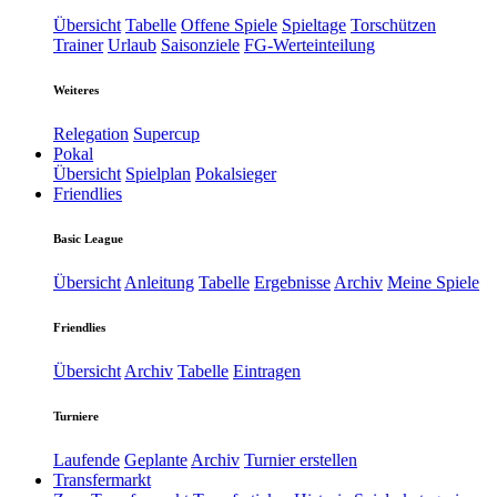
Übersicht
Tabelle
Offene Spiele
Spieltage
Torschützen
Trainer
Urlaub
Saisonziele
FG-Werteinteilung
Weiteres
Relegation
Supercup
Pokal
Übersicht
Spielplan
Pokalsieger
Friendlies
Basic League
Übersicht
Anleitung
Tabelle
Ergebnisse
Archiv
Meine Spiele
Friendlies
Übersicht
Archiv
Tabelle
Eintragen
Turniere
Laufende
Geplante
Archiv
Turnier erstellen
Transfermarkt