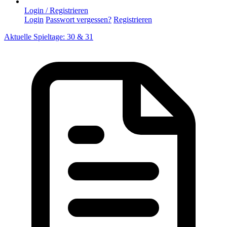
Login / Registrieren
Login
Passwort vergessen?
Registrieren
Aktuelle Spieltage: 30 & 31