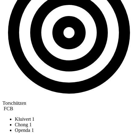
Torschützen
FCB
Kluivert
1
Chong
1
Openda
1