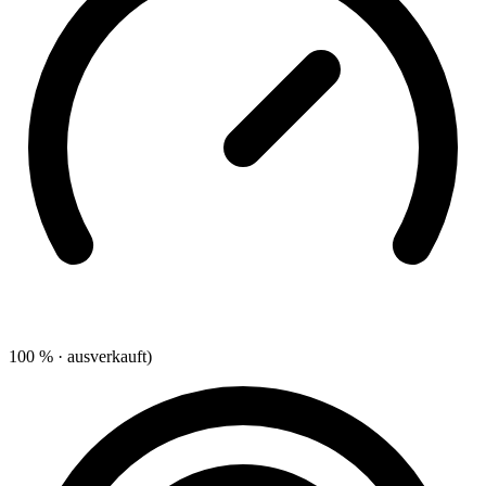
100 % · ausverkauft)