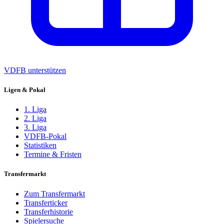
VDFB unterstützen
Ligen & Pokal
1. Liga
2. Liga
3. Liga
VDFB-Pokal
Statistiken
Termine & Fristen
Transfermarkt
Zum Transfermarkt
Transferticker
Transferhistorie
Spielersuche