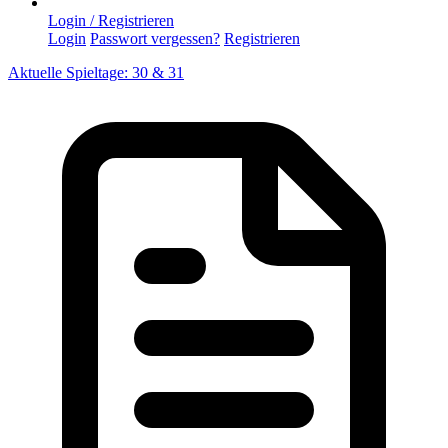
Login / Registrieren
Login
Passwort vergessen?
Registrieren
Aktuelle Spieltage: 30 & 31