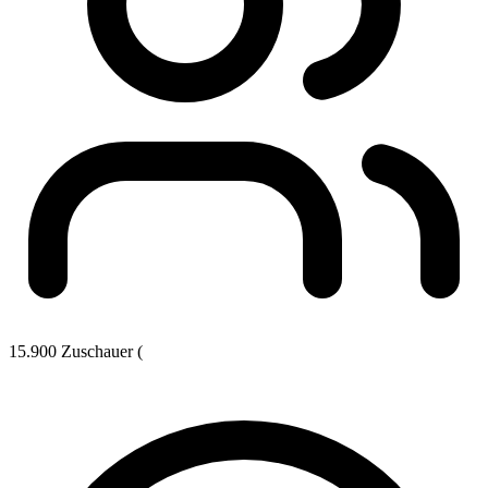
15.900 Zuschauer (