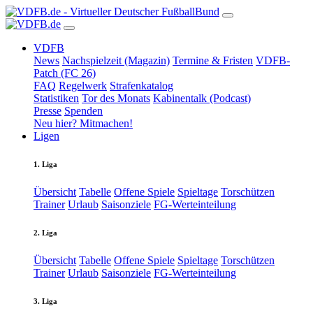
VDFB
News
Nachspielzeit (Magazin)
Termine & Fristen
VDFB-
Patch (FC 26)
FAQ
Regelwerk
Strafenkatalog
Statistiken
Tor des Monats
Kabinentalk (Podcast)
Presse
Spenden
Neu hier? Mitmachen!
Ligen
1. Liga
Übersicht
Tabelle
Offene Spiele
Spieltage
Torschützen
Trainer
Urlaub
Saisonziele
FG-Werteinteilung
2. Liga
Übersicht
Tabelle
Offene Spiele
Spieltage
Torschützen
Trainer
Urlaub
Saisonziele
FG-Werteinteilung
3. Liga