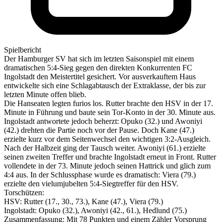
Spielbericht
Der Hamburger SV hat sich im letzten Saisonspiel mit einem
dramatischen 5:4-Sieg gegen den direkten Konkurrenten FC
Ingolstadt den Meistertitel gesichert. Vor ausverkauftem Haus
entwickelte sich eine Schlagabtausch der Extraklasse, der bis zur
letzten Minute offen blieb.
Die Hanseaten legten furios los. Rutter brachte den HSV in der 17.
Minute in Führung und baute sein Tor-Konto in der 30. Minute aus.
Ingolstadt antwortete jedoch beherzt: Opuko (32.) und Awoniyi
(42.) drehten die Partie noch vor der Pause. Doch Kane (47.)
erzielte kurz vor dem Seitenwechsel den wichtigen 3:2-Ausgleich.
Nach der Halbzeit ging der Tausch weiter. Awoniyi (61.) erzielte
seinen zweiten Treffer und brachte Ingolstadt erneut in Front. Rutter
vollendete in der 73. Minute jedoch seinen Hattrick und glich zum
4:4 aus. In der Schlussphase wurde es dramatisch: Viera (79.)
erzielte den vielumjubelten 5:4-Siegtreffer für den HSV.
Torschützen:
HSV: Rutter (17., 30., 73.), Kane (47.), Viera (79.)
Ingolstadt: Opuko (32.), Awoniyi (42., 61.), Hedlund (75.)
Zusammenfassung: Mit 78 Punkten und einem Zähler Vorsprung