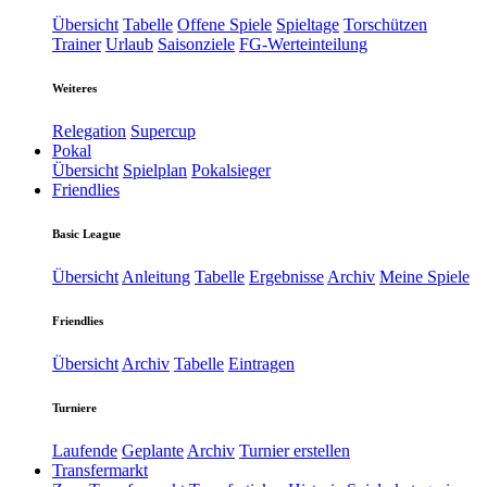
Übersicht
Tabelle
Offene Spiele
Spieltage
Torschützen
Trainer
Urlaub
Saisonziele
FG-Werteinteilung
Weiteres
Relegation
Supercup
Pokal
Übersicht
Spielplan
Pokalsieger
Friendlies
Basic League
Übersicht
Anleitung
Tabelle
Ergebnisse
Archiv
Meine Spiele
Friendlies
Übersicht
Archiv
Tabelle
Eintragen
Turniere
Laufende
Geplante
Archiv
Turnier erstellen
Transfermarkt