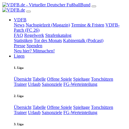
VDFB
News
Nachspielzeit (Magazin)
Termine & Fristen
VDFB-
Patch (FC 26)
FAQ
Regelwerk
Strafenkatalog
Statistiken
Tor des Monats
Kabinentalk (Podcast)
Presse
Spenden
Neu hier? Mitmachen!
Ligen
1. Liga
Übersicht
Tabelle
Offene Spiele
Spieltage
Torschützen
Trainer
Urlaub
Saisonziele
FG-Werteinteilung
2. Liga
Übersicht
Tabelle
Offene Spiele
Spieltage
Torschützen
Trainer
Urlaub
Saisonziele
FG-Werteinteilung
3. Liga