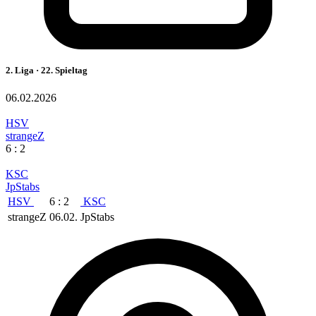
2. Liga · 22. Spieltag
06.02.2026
HSV
strangeZ
6 : 2
KSC
JpStabs
HSV
6 : 2
KSC
strangeZ
06.02.
JpStabs