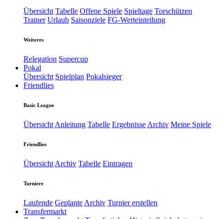
Übersicht
Tabelle
Offene Spiele
Spieltage
Torschützen
Trainer
Urlaub
Saisonziele
FG-Werteinteilung
Weiteres
Relegation
Supercup
Pokal
Übersicht
Spielplan
Pokalsieger
Friendlies
Basic League
Übersicht
Anleitung
Tabelle
Ergebnisse
Archiv
Meine Spiele
Friendlies
Übersicht
Archiv
Tabelle
Eintragen
Turniere
Laufende
Geplante
Archiv
Turnier erstellen
Transfermarkt