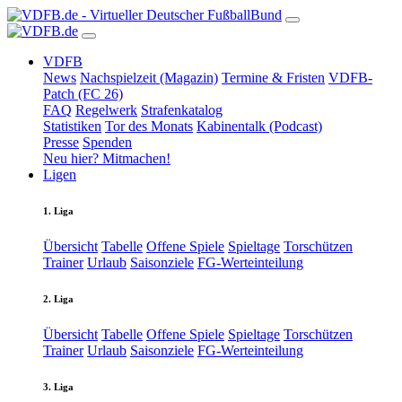
VDFB
News
Nachspielzeit (Magazin)
Termine & Fristen
VDFB-
Patch (FC 26)
FAQ
Regelwerk
Strafenkatalog
Statistiken
Tor des Monats
Kabinentalk (Podcast)
Presse
Spenden
Neu hier? Mitmachen!
Ligen
1. Liga
Übersicht
Tabelle
Offene Spiele
Spieltage
Torschützen
Trainer
Urlaub
Saisonziele
FG-Werteinteilung
2. Liga
Übersicht
Tabelle
Offene Spiele
Spieltage
Torschützen
Trainer
Urlaub
Saisonziele
FG-Werteinteilung
3. Liga