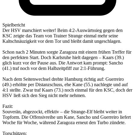
Spielbericht
Der HSV marschiert weiter! Beim 4:2-Auswärtssieg gegen den
KSC zeigte das Team von Trainer Strange einmal mehr seine
Kaltschnäuzigkeit vor dem Tor und bleibt damit ungeschlagen.
Schon nach 2 Minuten sorgte Zaragoza mit einem frühen Treffer für
den perfekten Start. Doch Karlsruhe hielt dagegen – Kaars (39.)
glich kurz vor der Pause aus. Die Antwort kam prompt: Sancho
(41.) traf noch vor dem Halbzeitpfiff zur 2:1-Führung.
Nach dem Seitenwechsel drehte Hamburg richtig auf: Guerreiro
(49.) erhöhte per Distanzschuss, ehe Kane (55.) nachlegte und auf
4:1 stellte. Zwar traf Kaars (73.) noch einmal für den KSC, doch der
HSV ließ sich den Sieg nicht mehr nehmen.
Fazit:
Souverän, abgezockt, effektiv – die Strange-Elf bleibt weiter in
Topform. Die Offensivreihe um Kane, Sancho und Guerreiro liefert
Woche für Woche, während Zaragoza erneut den Turbo zündete.
Torschützen: