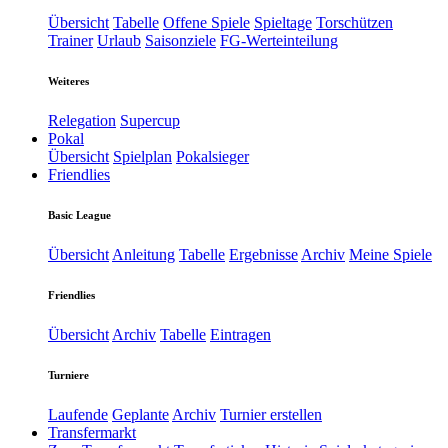
Übersicht
Tabelle
Offene Spiele
Spieltage
Torschützen
Trainer
Urlaub
Saisonziele
FG-Werteinteilung
Weiteres
Relegation
Supercup
Pokal
Übersicht
Spielplan
Pokalsieger
Friendlies
Basic League
Übersicht
Anleitung
Tabelle
Ergebnisse
Archiv
Meine Spiele
Friendlies
Übersicht
Archiv
Tabelle
Eintragen
Turniere
Laufende
Geplante
Archiv
Turnier erstellen
Transfermarkt