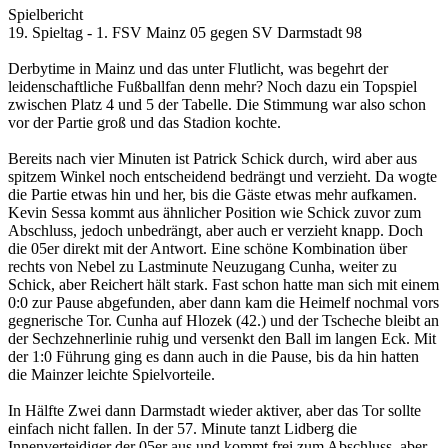
Spielbericht
19. Spieltag - 1. FSV Mainz 05 gegen SV Darmstadt 98
Derbytime in Mainz und das unter Flutlicht, was begehrt der
leidenschaftliche Fußballfan denn mehr? Noch dazu ein Topspiel
zwischen Platz 4 und 5 der Tabelle. Die Stimmung war also schon
vor der Partie groß und das Stadion kochte.
Bereits nach vier Minuten ist Patrick Schick durch, wird aber aus
spitzem Winkel noch entscheidend bedrängt und verzieht. Da wogte
die Partie etwas hin und her, bis die Gäste etwas mehr aufkamen.
Kevin Sessa kommt aus ähnlicher Position wie Schick zuvor zum
Abschluss, jedoch unbedrängt, aber auch er verzieht knapp. Doch
die 05er direkt mit der Antwort. Eine schöne Kombination über
rechts von Nebel zu Lastminute Neuzugang Cunha, weiter zu
Schick, aber Reichert hält stark. Fast schon hatte man sich mit einem
0:0 zur Pause abgefunden, aber dann kam die Heimelf nochmal vors
gegnerische Tor. Cunha auf Hlozek (42.) und der Tscheche bleibt an
der Sechzehnerlinie ruhig und versenkt den Ball im langen Eck. Mit
der 1:0 Führung ging es dann auch in die Pause, bis da hin hatten
die Mainzer leichte Spielvorteile.
In Hälfte Zwei dann Darmstadt wieder aktiver, aber das Tor sollte
einfach nicht fallen. In der 57. Minute tanzt Lidberg die
Innenverteidiger der 05er aus und kommt frei zum Abschluss, aber