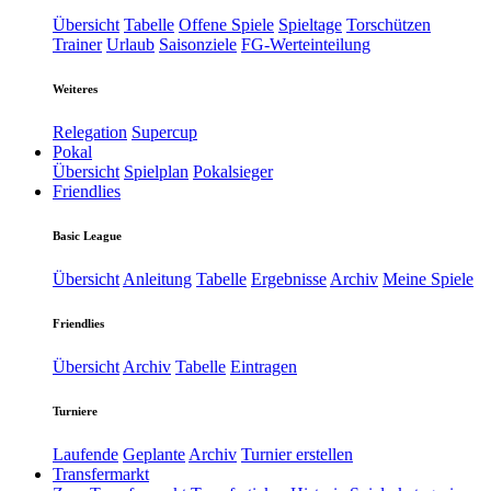
Übersicht
Tabelle
Offene Spiele
Spieltage
Torschützen
Trainer
Urlaub
Saisonziele
FG-Werteinteilung
Weiteres
Relegation
Supercup
Pokal
Übersicht
Spielplan
Pokalsieger
Friendlies
Basic League
Übersicht
Anleitung
Tabelle
Ergebnisse
Archiv
Meine Spiele
Friendlies
Übersicht
Archiv
Tabelle
Eintragen
Turniere
Laufende
Geplante
Archiv
Turnier erstellen
Transfermarkt