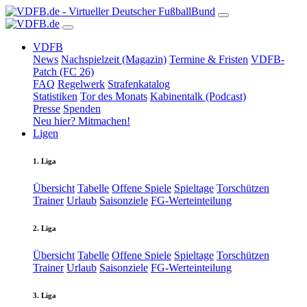
VDFB
News
Nachspielzeit (Magazin)
Termine & Fristen
VDFB-
Patch (FC 26)
FAQ
Regelwerk
Strafenkatalog
Statistiken
Tor des Monats
Kabinentalk (Podcast)
Presse
Spenden
Neu hier? Mitmachen!
Ligen
1. Liga
Übersicht
Tabelle
Offene Spiele
Spieltage
Torschützen
Trainer
Urlaub
Saisonziele
FG-Werteinteilung
2. Liga
Übersicht
Tabelle
Offene Spiele
Spieltage
Torschützen
Trainer
Urlaub
Saisonziele
FG-Werteinteilung
3. Liga