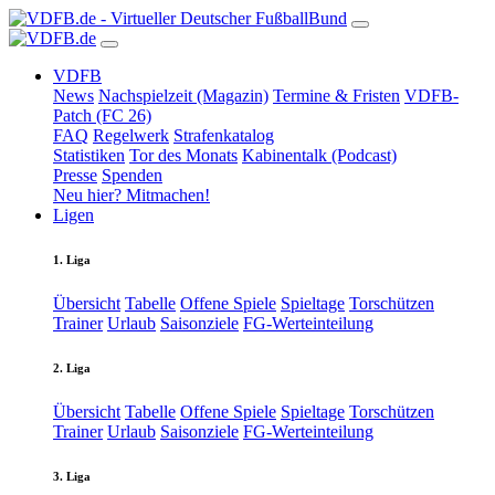
VDFB
News
Nachspielzeit (Magazin)
Termine & Fristen
VDFB-
Patch (FC 26)
FAQ
Regelwerk
Strafenkatalog
Statistiken
Tor des Monats
Kabinentalk (Podcast)
Presse
Spenden
Neu hier? Mitmachen!
Ligen
1. Liga
Übersicht
Tabelle
Offene Spiele
Spieltage
Torschützen
Trainer
Urlaub
Saisonziele
FG-Werteinteilung
2. Liga
Übersicht
Tabelle
Offene Spiele
Spieltage
Torschützen
Trainer
Urlaub
Saisonziele
FG-Werteinteilung
3. Liga