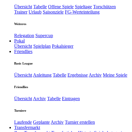
Übersicht
Tabelle
Offene Spiele
Spieltage
Torschützen
Trainer
Urlaub
Saisonziele
FG-Werteinteilung
Weiteres
Relegation
Supercup
Pokal
Übersicht
Spielplan
Pokalsieger
Friendlies
Basic League
Übersicht
Anleitung
Tabelle
Ergebnisse
Archiv
Meine Spiele
Friendlies
Übersicht
Archiv
Tabelle
Eintragen
Turniere
Laufende
Geplante
Archiv
Turnier erstellen
Transfermarkt