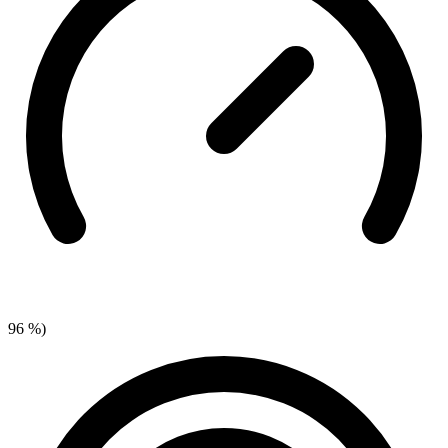
96 %)