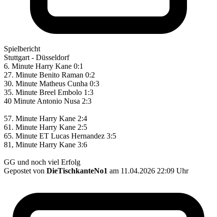
Spielbericht
Stuttgart - Düsseldorf
6. Minute Harry Kane 0:1
27. Minute Benito Raman 0:2
30. Minute Matheus Cunha 0:3
35. Minute Breel Embolo 1:3
40 Minute Antonio Nusa 2:3
57. Minute Harry Kane 2:4
61. Minute Harry Kane 2:5
65. Minute ET Lucas Hernandez 3:5
81, Minute Harry Kane 3:6
GG und noch viel Erfolg
Gepostet von
DieTischkanteNo1
am 11.04.2026 22:09 Uhr