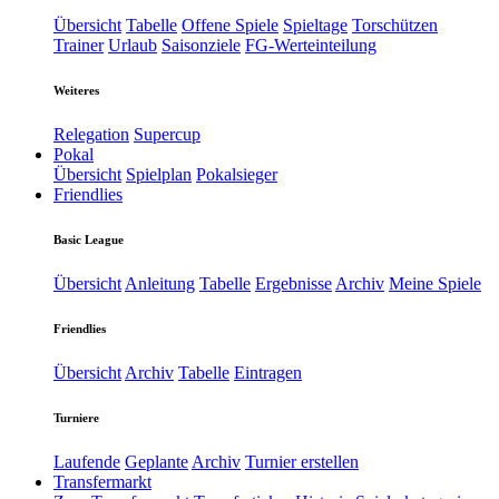
Übersicht
Tabelle
Offene Spiele
Spieltage
Torschützen
Trainer
Urlaub
Saisonziele
FG-Werteinteilung
Weiteres
Relegation
Supercup
Pokal
Übersicht
Spielplan
Pokalsieger
Friendlies
Basic League
Übersicht
Anleitung
Tabelle
Ergebnisse
Archiv
Meine Spiele
Friendlies
Übersicht
Archiv
Tabelle
Eintragen
Turniere
Laufende
Geplante
Archiv
Turnier erstellen
Transfermarkt