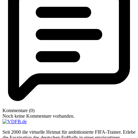
Kommentare (0)
Noch keine Kommentare vorhanden.
Seit 2000 die virtuelle Heimat für ambitionierte FIFA-Trainer. Erlebe
die Faszination des deutschen Fußballs in einer einzigartigen