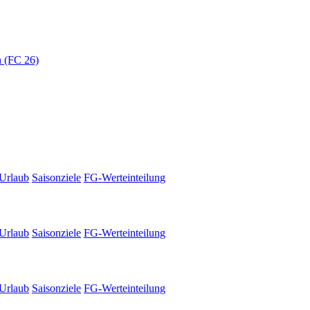
 (FC 26)
Urlaub
Saisonziele
FG-Werteinteilung
Urlaub
Saisonziele
FG-Werteinteilung
Urlaub
Saisonziele
FG-Werteinteilung