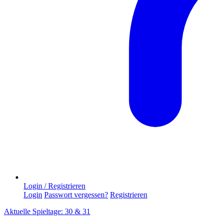
Login / Registrieren
Login
Passwort vergessen?
Registrieren
Aktuelle Spieltage: 30 & 31