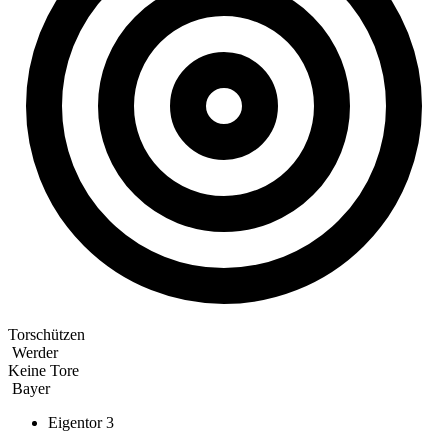
Torschützen
Werder
Keine Tore
Bayer
Eigentor
3