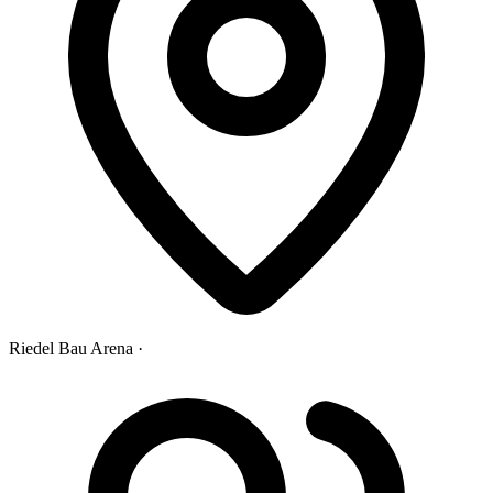
Riedel Bau Arena ·