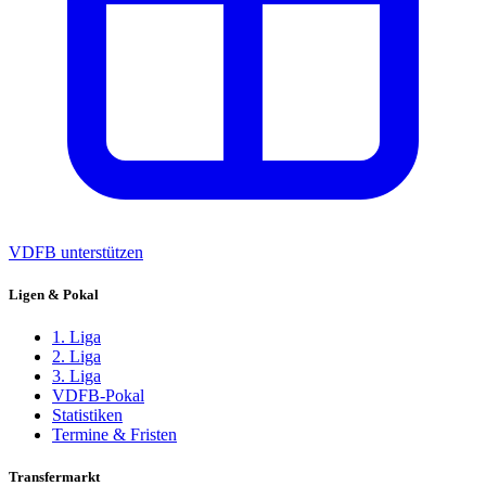
VDFB unterstützen
Ligen & Pokal
1. Liga
2. Liga
3. Liga
VDFB-Pokal
Statistiken
Termine & Fristen
Transfermarkt