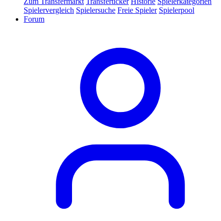
Zum Transfermarkt
Transferticker
Historie
Spielerkategorien
Spielervergleich
Spielersuche
Freie Spieler
Spielerpool
Forum