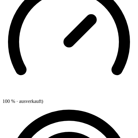
100 % · ausverkauft)