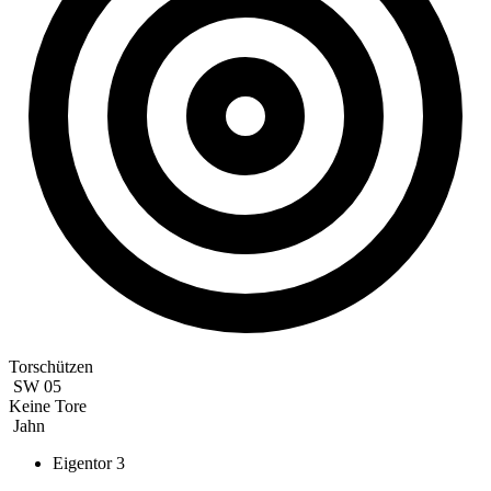
Torschützen
SW 05
Keine Tore
Jahn
Eigentor
3