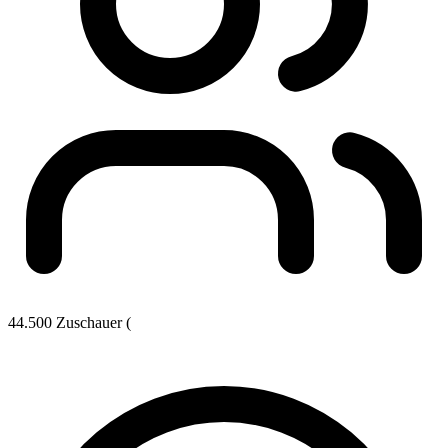
44.500 Zuschauer (