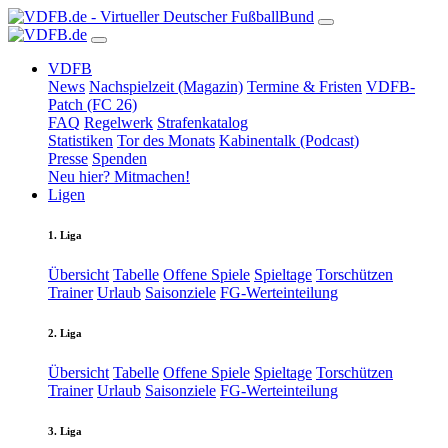
VDFB
News
Nachspielzeit (Magazin)
Termine & Fristen
VDFB-
Patch (FC 26)
FAQ
Regelwerk
Strafenkatalog
Statistiken
Tor des Monats
Kabinentalk (Podcast)
Presse
Spenden
Neu hier? Mitmachen!
Ligen
1. Liga
Übersicht
Tabelle
Offene Spiele
Spieltage
Torschützen
Trainer
Urlaub
Saisonziele
FG-Werteinteilung
2. Liga
Übersicht
Tabelle
Offene Spiele
Spieltage
Torschützen
Trainer
Urlaub
Saisonziele
FG-Werteinteilung
3. Liga