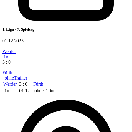
1. Liga · 7. Spieltag
01.12.2025
Werder
j1n
3 : 0
Fürth
_ohneTrainer_
Werder
3 : 0
Fürth
j1n
01.12.
_ohneTrainer_