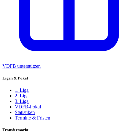
VDFB unterstützen
Ligen & Pokal
1. Liga
2. Liga
3. Liga
VDFB-Pokal
Statistiken
Termine & Fristen
Transfermarkt