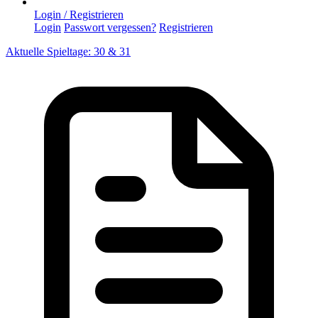
Login / Registrieren
Login
Passwort vergessen?
Registrieren
Aktuelle Spieltage: 30 & 31