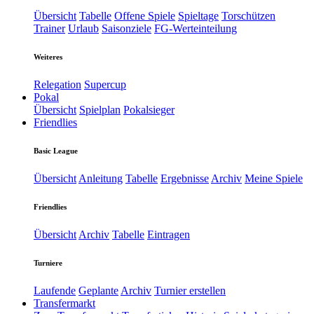
Übersicht
Tabelle
Offene Spiele
Spieltage
Torschützen
Trainer
Urlaub
Saisonziele
FG-Werteinteilung
Weiteres
Relegation
Supercup
Pokal
Übersicht
Spielplan
Pokalsieger
Friendlies
Basic League
Übersicht
Anleitung
Tabelle
Ergebnisse
Archiv
Meine Spiele
Friendlies
Übersicht
Archiv
Tabelle
Eintragen
Turniere
Laufende
Geplante
Archiv
Turnier erstellen
Transfermarkt