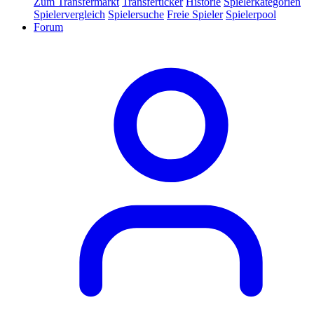
Zum Transfermarkt
Transferticker
Historie
Spielerkategorien
Spielervergleich
Spielersuche
Freie Spieler
Spielerpool
Forum