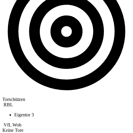
Torschützen
RBL
Eigentor
3
VfL Wob
Keine Tore