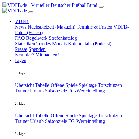
VDFB
News
Nachspielzeit (Magazin)
Termine & Fristen
VDFB-
Patch (FC 26)
FAQ
Regelwerk
Strafenkatalog
Statistiken
Tor des Monats
Kabinentalk (Podcast)
Presse
Spenden
Neu hier? Mitmachen!
Ligen
1. Liga
Übersicht
Tabelle
Offene Spiele
Spieltage
Torschützen
Trainer
Urlaub
Saisonziele
FG-Werteinteilung
2. Liga
Übersicht
Tabelle
Offene Spiele
Spieltage
Torschützen
Trainer
Urlaub
Saisonziele
FG-Werteinteilung
3. Liga