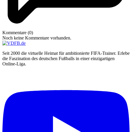
Kommentare (0)
Noch keine Kommentare vorhanden.
Seit 2000 die virtuelle Heimat für ambitionierte FIFA-Trainer. Erlebe
die Faszination des deutschen Fußballs in einer einzigartigen
Online-Liga.