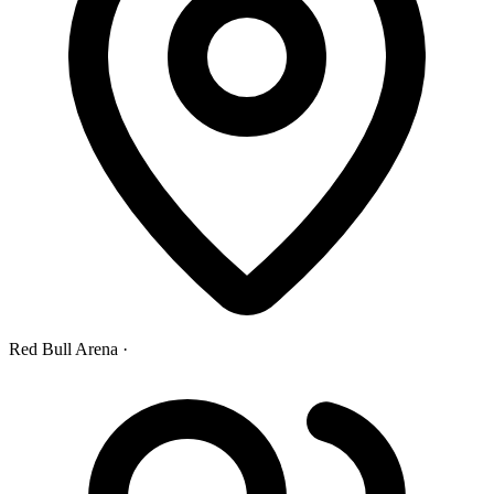
Red Bull Arena ·