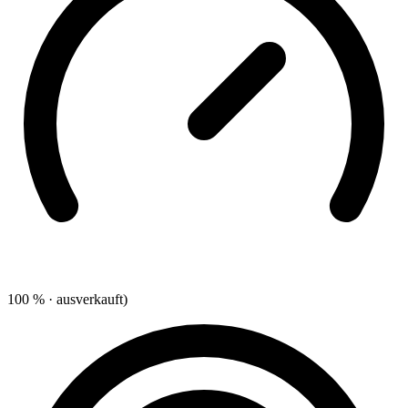
100 % · ausverkauft)