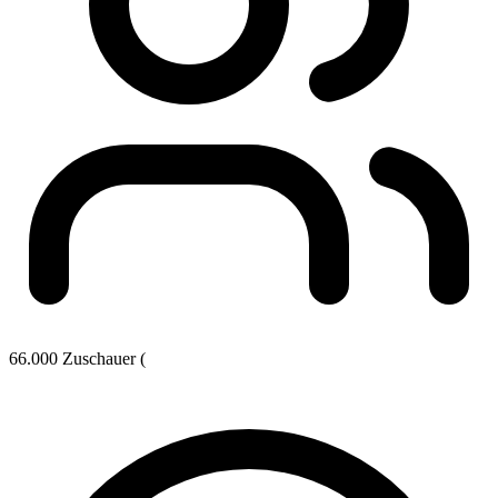
66.000 Zuschauer (