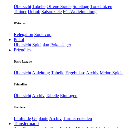
Übersicht
Tabelle
Offene Spiele
Spieltage
Torschützen
Trainer
Urlaub
Saisonziele
FG-Werteinteilung
Weiteres
Relegation
Supercup
Pokal
Übersicht
Spielplan
Pokalsieger
Friendlies
Basic League
Übersicht
Anleitung
Tabelle
Ergebnisse
Archiv
Meine Spiele
Friendlies
Übersicht
Archiv
Tabelle
Eintragen
Turniere
Laufende
Geplante
Archiv
Turnier erstellen
Transfermarkt