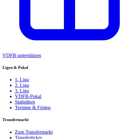
VDFB unterstützen
Ligen & Pokal
1. Liga
2. Liga
3. Liga
VDFB-Pokal
Statistiken
Termine & Fristen
Transfermarkt
Zum Transfermarkt
Transferticker