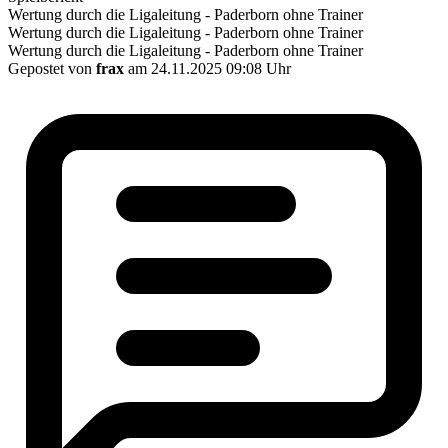
Wertung durch die Ligaleitung - Paderborn ohne Trainer
Wertung durch die Ligaleitung - Paderborn ohne Trainer
Wertung durch die Ligaleitung - Paderborn ohne Trainer
Gepostet von
frax
am 24.11.2025 09:08 Uhr