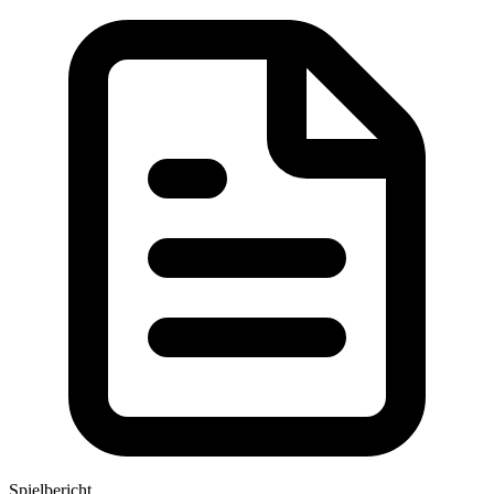
Spielbericht