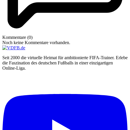
Kommentare (0)
Noch keine Kommentare vorhanden.
Seit 2000 die virtuelle Heimat für ambitionierte FIFA-Trainer. Erlebe
die Faszination des deutschen Fußballs in einer einzigartigen
Online-Liga.