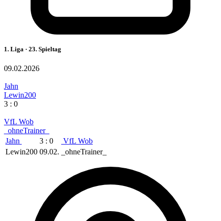
1. Liga · 23. Spieltag
09.02.2026
Jahn
Lewin200
3 : 0
VfL Wob
_ohneTrainer_
Jahn
3 : 0
VfL Wob
Lewin200
09.02.
_ohneTrainer_