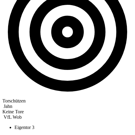
Torschützen
Jahn
Keine Tore
VfL Wob
Eigentor
3