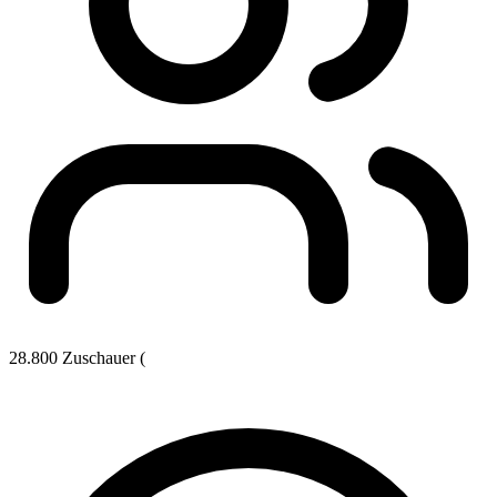
28.800 Zuschauer (