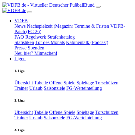
VDFB
News
Nachspielzeit (Magazin)
Termine & Fristen
VDFB-
Patch (FC 26)
FAQ
Regelwerk
Strafenkatalog
Statistiken
Tor des Monats
Kabinentalk (Podcast)
Presse
Spenden
Neu hier? Mitmachen!
Ligen
1. Liga
Übersicht
Tabelle
Offene Spiele
Spieltage
Torschützen
Trainer
Urlaub
Saisonziele
FG-Werteinteilung
2. Liga
Übersicht
Tabelle
Offene Spiele
Spieltage
Torschützen
Trainer
Urlaub
Saisonziele
FG-Werteinteilung
3. Liga