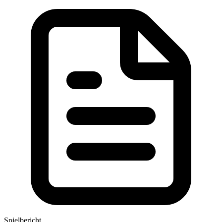
Spielbericht