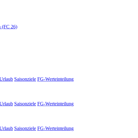
 (FC 26)
Urlaub
Saisonziele
FG-Werteinteilung
Urlaub
Saisonziele
FG-Werteinteilung
Urlaub
Saisonziele
FG-Werteinteilung