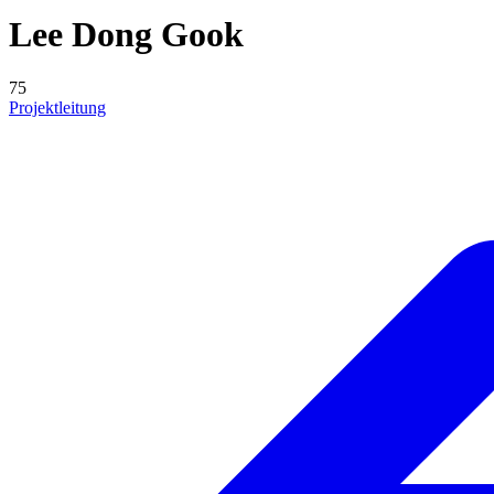
Lee Dong Gook
75
Projektleitung