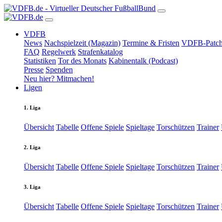
VDFB
News
Nachspielzeit (Magazin)
Termine & Fristen
VDFB-Patch
FAQ
Regelwerk
Strafenkatalog
Statistiken
Tor des Monats
Kabinentalk (Podcast)
Presse
Spenden
Neu hier? Mitmachen!
Ligen
1. Liga
Übersicht
Tabelle
Offene Spiele
Spieltage
Torschützen
Trainer
2. Liga
Übersicht
Tabelle
Offene Spiele
Spieltage
Torschützen
Trainer
3. Liga
Übersicht
Tabelle
Offene Spiele
Spieltage
Torschützen
Trainer