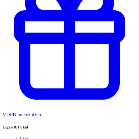
VDFB unterstützen
Ligen & Pokal