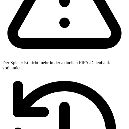
Der Spieler ist nicht mehr in der aktuellen FIFA-Datenbank
vorhanden.