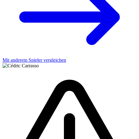
Mit anderem Spieler vergleichen