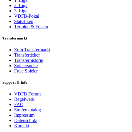
1. Liga
2. Liga
3. Liga
VDFB-Pokal
Statistiken
Termine & Fristen
Transfermarkt
Zum Transfermarkt
Transferticker
Transferhistorie
Spielersuche
Freie Spieler
Support & Info
VDFB Forum
Regelwerk
FAQ
Strafenkatalog
Impressum
Datenschutz
Kontakt