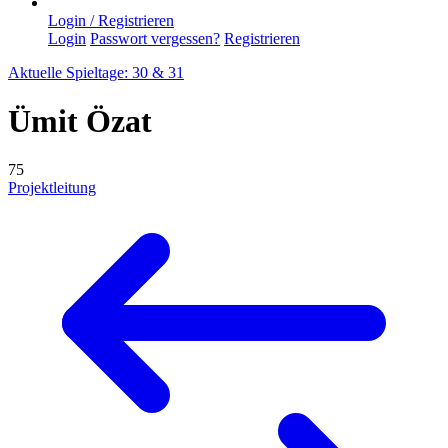
Login / Registrieren
Login
Passwort vergessen?
Registrieren
Aktuelle Spieltage: 30 & 31
Ümit Özat
75
Projektleitung