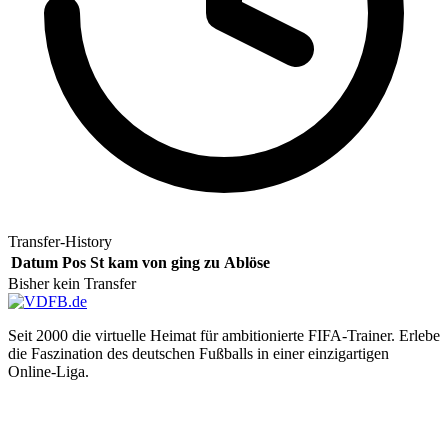
Transfer-History
Datum
Pos
St
kam von
ging zu
Ablöse
Bisher kein Transfer
Seit 2000 die virtuelle Heimat für ambitionierte FIFA-Trainer. Erlebe
die Faszination des deutschen Fußballs in einer einzigartigen
Online-Liga.