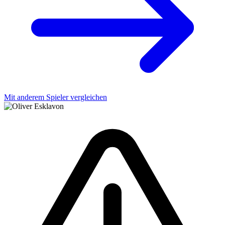
Mit anderem Spieler vergleichen