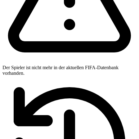
Der Spieler ist nicht mehr in der aktuellen FIFA-Datenbank
vorhanden.