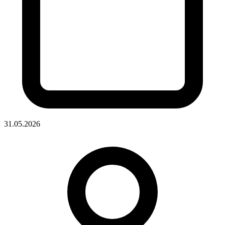
31.05.2026