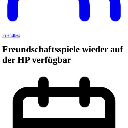
Friendlies
Freundschaftsspiele wieder auf
der HP verfügbar