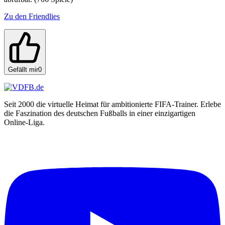
Zu den Friendlies
Gefällt mir
0
Seit 2000 die virtuelle Heimat für ambitionierte FIFA-Trainer. Erlebe
die Faszination des deutschen Fußballs in einer einzigartigen
Online-Liga.