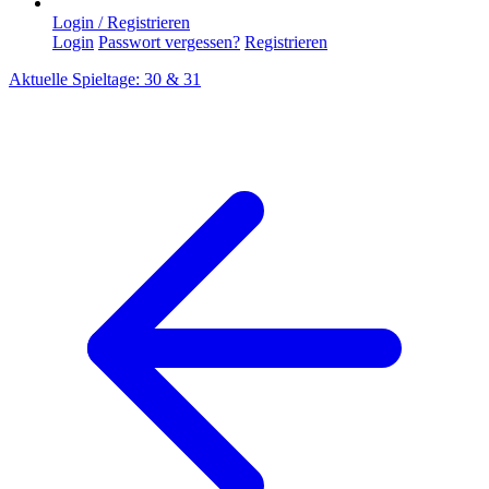
Login / Registrieren
Login
Passwort vergessen?
Registrieren
Aktuelle Spieltage: 30 & 31