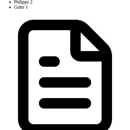
Philippe
2
Güler
1