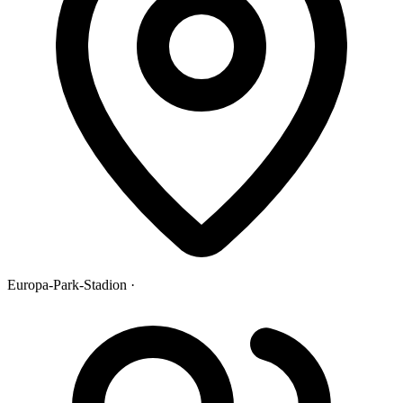
Europa-Park-Stadion ·