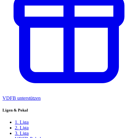
VDFB unterstützen
Ligen & Pokal
1. Liga
2. Liga
3. Liga