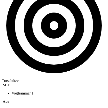
Torschützen
SCF
Voglsammer
1
Aue