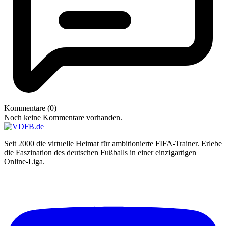
Kommentare (0)
Noch keine Kommentare vorhanden.
Seit 2000 die virtuelle Heimat für ambitionierte FIFA-Trainer. Erlebe
die Faszination des deutschen Fußballs in einer einzigartigen
Online-Liga.