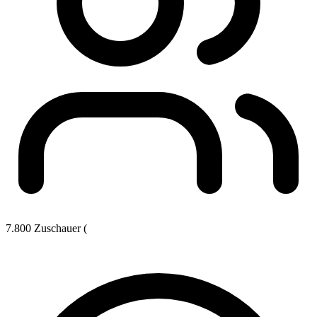
7.800 Zuschauer (