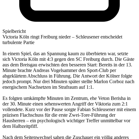
Spielbericht
Victoria Köln ringt Freiburg nieder – Schleusener entscheidet
turbulente Partie
In einem Spiel, das an Spannung kaum zu überbieten war, setzte
sich Victoria Köln mit 4:3 gegen den SC Freiburg durch. Die Gäste
aus dem Breisgau erwischten den besseren Start: Bereits in der 13.
Minute brachte Andreas Vogelsammer den Sport-Club per
abgeklärtem Abschluss in Führung. Die Antwort der Kölner folgte
jedoch prompt. Nur drei Minuten später stellte Marlon Corboz nach
energischem Nachsetzen im Strafraum auf 1:1.
Es folgten umkämpfte Minuten im Zentrum, ehe Veton Berisha in
der 30. Minute einen sehenswerten Angriff der Viktoria zum 2:1
vollendete. Kurz vor der Pause sorgte Fabian Schleusener mit einem
präzisen Flachschuss für die erste Zwei-Tore-Führung der
Hausherren – ein psychologisch wichtiger Treffer unmittelbar vor
dem Halbzeitpfiff.
Nach dem Seitenwechsel sahen die Zuschauer ein völlig anderes