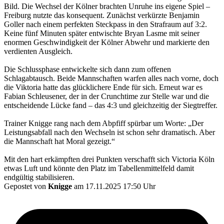
Bild. Die Wechsel der Kölner brachten Unruhe ins eigene Spiel –
Freiburg nutzte das konsequent. Zunächst verkürzte Benjamin
Goller nach einem perfekten Steckpass in den Strafraum auf 3:2.
Keine fünf Minuten später entwischte Bryan Lasme mit seiner
enormen Geschwindigkeit der Kölner Abwehr und markierte den
verdienten Ausgleich.
Die Schlussphase entwickelte sich dann zum offenen
Schlagabtausch. Beide Mannschaften warfen alles nach vorne, doch
die Viktoria hatte das glücklichere Ende für sich. Erneut war es
Fabian Schleusener, der in der Crunchtime zur Stelle war und die
entscheidende Lücke fand – das 4:3 und gleichzeitig der Siegtreffer.
Trainer Knigge rang nach dem Abpfiff spürbar um Worte: „Der
Leistungsabfall nach den Wechseln ist schon sehr dramatisch. Aber
die Mannschaft hat Moral gezeigt.“
Mit den hart erkämpften drei Punkten verschafft sich Victoria Köln
etwas Luft und könnte den Platz im Tabellenmittelfeld damit
endgültig stabilisieren.
Gepostet von
Knigge
am 17.11.2025 17:50 Uhr