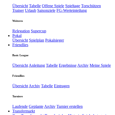
Übersicht
Tabelle
Offene Spiele
Spieltage
Torschützen
Trainer
Urlaub
Saisonziele
FG-Werteinteilung
Weiteres
Relegation
Supercup
Pokal
Übersicht
Spielplan
Pokalsieger
Friendlies
Basic League
Übersicht
Anleitung
Tabelle
Ergebnisse
Archiv
Meine Spiele
Friendlies
Übersicht
Archiv
Tabelle
Eintragen
Turniere
Laufende
Geplante
Archiv
Turnier erstellen
Transfermarkt