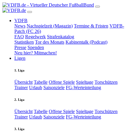
VDFB
News
Nachspielzeit (Magazin)
Termine & Fristen
VDFB-
Patch (FC 26)
FAQ
Regelwerk
Strafenkatalog
Statistiken
Tor des Monats
Kabinentalk (Podcast)
Presse
Spenden
Neu hier? Mitmachen!
Ligen
1. Liga
Übersicht
Tabelle
Offene Spiele
Spieltage
Torschützen
Trainer
Urlaub
Saisonziele
FG-Werteinteilung
2. Liga
Übersicht
Tabelle
Offene Spiele
Spieltage
Torschützen
Trainer
Urlaub
Saisonziele
FG-Werteinteilung
3. Liga