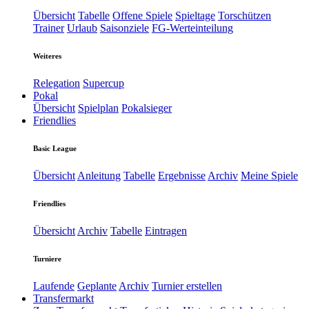
Übersicht
Tabelle
Offene Spiele
Spieltage
Torschützen
Trainer
Urlaub
Saisonziele
FG-Werteinteilung
Weiteres
Relegation
Supercup
Pokal
Übersicht
Spielplan
Pokalsieger
Friendlies
Basic League
Übersicht
Anleitung
Tabelle
Ergebnisse
Archiv
Meine Spiele
Friendlies
Übersicht
Archiv
Tabelle
Eintragen
Turniere
Laufende
Geplante
Archiv
Turnier erstellen
Transfermarkt