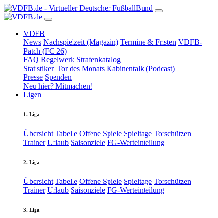
VDFB
News
Nachspielzeit (Magazin)
Termine & Fristen
VDFB-
Patch (FC 26)
FAQ
Regelwerk
Strafenkatalog
Statistiken
Tor des Monats
Kabinentalk (Podcast)
Presse
Spenden
Neu hier? Mitmachen!
Ligen
1. Liga
Übersicht
Tabelle
Offene Spiele
Spieltage
Torschützen
Trainer
Urlaub
Saisonziele
FG-Werteinteilung
2. Liga
Übersicht
Tabelle
Offene Spiele
Spieltage
Torschützen
Trainer
Urlaub
Saisonziele
FG-Werteinteilung
3. Liga