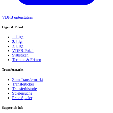
VDFB unterstützen
Ligen & Pokal
1. Liga
2. Liga
3. Liga
VDFB-Pokal
Statistiken
Termine & Fristen
Transfermarkt
Zum Transfermarkt
Transferticker
Transferhistorie
Spielersuche
Freie Spieler
Support & Info