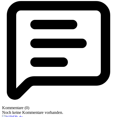
Kommentare (0)
Noch keine Kommentare vorhanden.