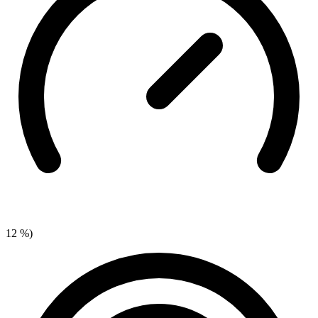
12 %)