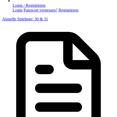
Login / Registrieren
Login
Passwort vergessen?
Registrieren
Aktuelle Spieltage: 30 & 31