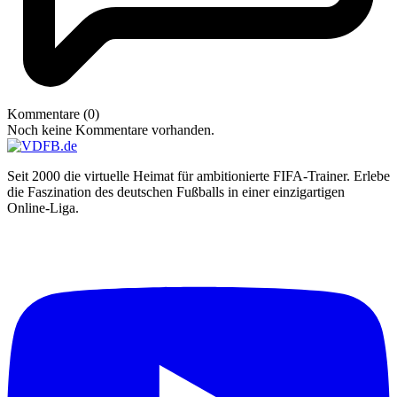
Kommentare (0)
Noch keine Kommentare vorhanden.
Seit 2000 die virtuelle Heimat für ambitionierte FIFA-Trainer. Erlebe
die Faszination des deutschen Fußballs in einer einzigartigen
Online-Liga.