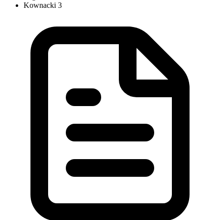
Kownacki
3