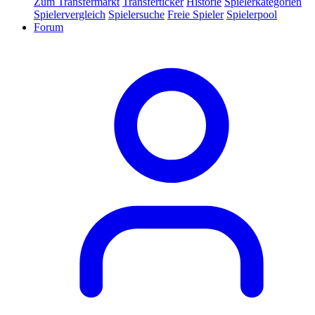
Zum Transfermarkt
Transferticker
Historie
Spielerkategorien
Spielervergleich
Spielersuche
Freie Spieler
Spielerpool
Forum