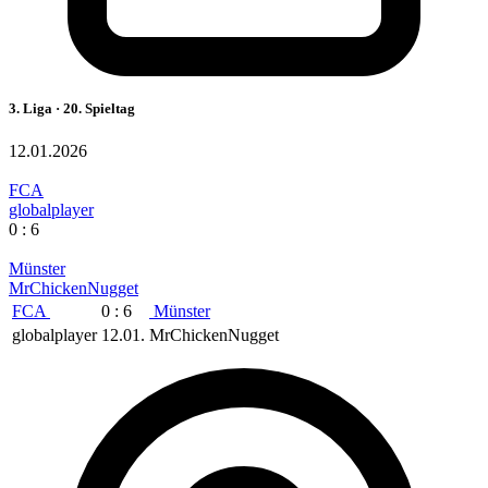
3. Liga · 20. Spieltag
12.01.2026
FCA
globalplayer
0 : 6
Münster
MrChickenNugget
FCA
0 : 6
Münster
globalplayer
12.01.
MrChickenNugget