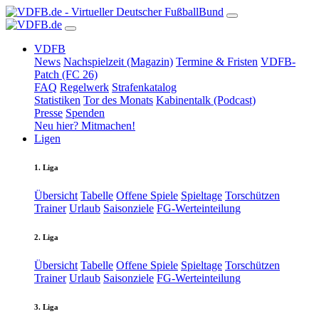
VDFB
News
Nachspielzeit (Magazin)
Termine & Fristen
VDFB-
Patch (FC 26)
FAQ
Regelwerk
Strafenkatalog
Statistiken
Tor des Monats
Kabinentalk (Podcast)
Presse
Spenden
Neu hier? Mitmachen!
Ligen
1. Liga
Übersicht
Tabelle
Offene Spiele
Spieltage
Torschützen
Trainer
Urlaub
Saisonziele
FG-Werteinteilung
2. Liga
Übersicht
Tabelle
Offene Spiele
Spieltage
Torschützen
Trainer
Urlaub
Saisonziele
FG-Werteinteilung
3. Liga