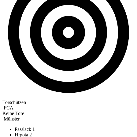
Torschützen
FCA
Keine Tore
Münster
Passlack
1
Hrgota
2