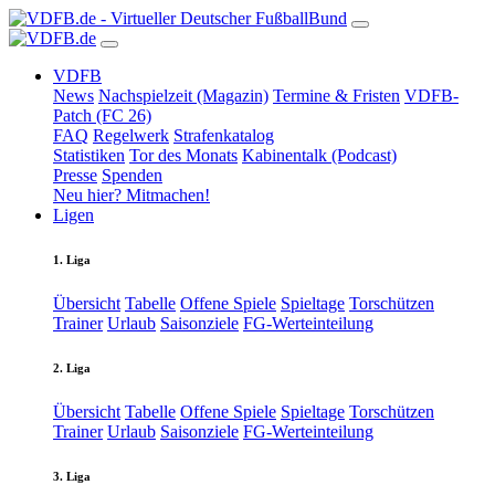
VDFB
News
Nachspielzeit (Magazin)
Termine & Fristen
VDFB-
Patch (FC 26)
FAQ
Regelwerk
Strafenkatalog
Statistiken
Tor des Monats
Kabinentalk (Podcast)
Presse
Spenden
Neu hier? Mitmachen!
Ligen
1. Liga
Übersicht
Tabelle
Offene Spiele
Spieltage
Torschützen
Trainer
Urlaub
Saisonziele
FG-Werteinteilung
2. Liga
Übersicht
Tabelle
Offene Spiele
Spieltage
Torschützen
Trainer
Urlaub
Saisonziele
FG-Werteinteilung
3. Liga