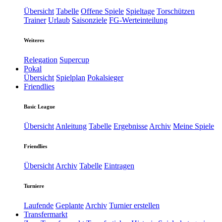
Übersicht
Tabelle
Offene Spiele
Spieltage
Torschützen
Trainer
Urlaub
Saisonziele
FG-Werteinteilung
Weiteres
Relegation
Supercup
Pokal
Übersicht
Spielplan
Pokalsieger
Friendlies
Basic League
Übersicht
Anleitung
Tabelle
Ergebnisse
Archiv
Meine Spiele
Friendlies
Übersicht
Archiv
Tabelle
Eintragen
Turniere
Laufende
Geplante
Archiv
Turnier erstellen
Transfermarkt