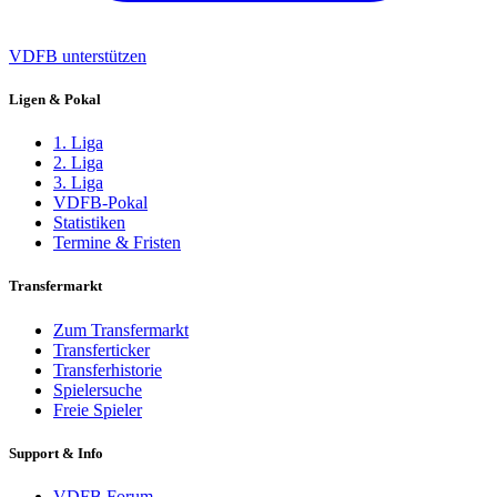
VDFB unterstützen
Ligen & Pokal
1. Liga
2. Liga
3. Liga
VDFB-Pokal
Statistiken
Termine & Fristen
Transfermarkt
Zum Transfermarkt
Transferticker
Transferhistorie
Spielersuche
Freie Spieler
Support & Info
VDFB Forum