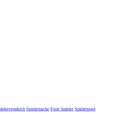
ielervergleich
Spielersuche
Freie Spieler
Spielerpool