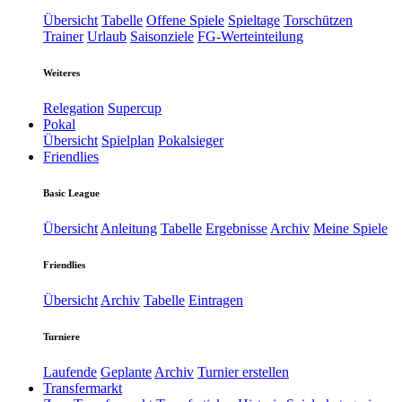
Übersicht
Tabelle
Offene Spiele
Spieltage
Torschützen
Trainer
Urlaub
Saisonziele
FG-Werteinteilung
Weiteres
Relegation
Supercup
Pokal
Übersicht
Spielplan
Pokalsieger
Friendlies
Basic League
Übersicht
Anleitung
Tabelle
Ergebnisse
Archiv
Meine Spiele
Friendlies
Übersicht
Archiv
Tabelle
Eintragen
Turniere
Laufende
Geplante
Archiv
Turnier erstellen
Transfermarkt