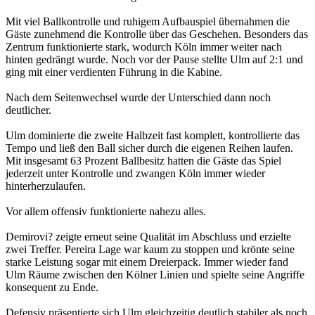
Mit viel Ballkontrolle und ruhigem Aufbauspiel übernahmen die
Gäste zunehmend die Kontrolle über das Geschehen. Besonders das
Zentrum funktionierte stark, wodurch Köln immer weiter nach
hinten gedrängt wurde. Noch vor der Pause stellte Ulm auf 2:1 und
ging mit einer verdienten Führung in die Kabine.
Nach dem Seitenwechsel wurde der Unterschied dann noch
deutlicher.
Ulm dominierte die zweite Halbzeit fast komplett, kontrollierte das
Tempo und ließ den Ball sicher durch die eigenen Reihen laufen.
Mit insgesamt 63 Prozent Ballbesitz hatten die Gäste das Spiel
jederzeit unter Kontrolle und zwangen Köln immer wieder
hinterherzulaufen.
Vor allem offensiv funktionierte nahezu alles.
Demirovi? zeigte erneut seine Qualität im Abschluss und erzielte
zwei Treffer. Pereira Lage war kaum zu stoppen und krönte seine
starke Leistung sogar mit einem Dreierpack. Immer wieder fand
Ulm Räume zwischen den Kölner Linien und spielte seine Angriffe
konsequent zu Ende.
Defensiv präsentierte sich Ulm gleichzeitig deutlich stabiler als noch