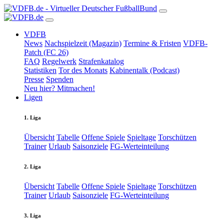
VDFB
News
Nachspielzeit (Magazin)
Termine & Fristen
VDFB-
Patch (FC 26)
FAQ
Regelwerk
Strafenkatalog
Statistiken
Tor des Monats
Kabinentalk (Podcast)
Presse
Spenden
Neu hier? Mitmachen!
Ligen
1. Liga
Übersicht
Tabelle
Offene Spiele
Spieltage
Torschützen
Trainer
Urlaub
Saisonziele
FG-Werteinteilung
2. Liga
Übersicht
Tabelle
Offene Spiele
Spieltage
Torschützen
Trainer
Urlaub
Saisonziele
FG-Werteinteilung
3. Liga