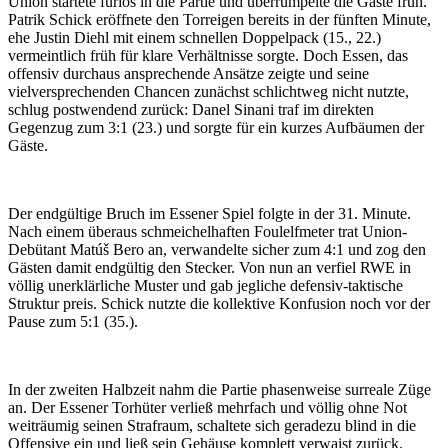
Union startete furios in die Partie und überrumpelte die Gäste früh.
Patrik Schick eröffnete den Torreigen bereits in der fünften Minute,
ehe Justin Diehl mit einem schnellen Doppelpack (15., 22.)
vermeintlich früh für klare Verhältnisse sorgte. Doch Essen, das
offensiv durchaus ansprechende Ansätze zeigte und seine
vielversprechenden Chancen zunächst schlichtweg nicht nutzte,
schlug postwendend zurück: Danel Sinani traf im direkten
Gegenzug zum 3:1 (23.) und sorgte für ein kurzes Aufbäumen der
Gäste.
Der endgültige Bruch im Essener Spiel folgte in der 31. Minute.
Nach einem überaus schmeichelhaften Foulelfmeter trat Union-
Debütant Matúš Bero an, verwandelte sicher zum 4:1 und zog den
Gästen damit endgültig den Stecker. Von nun an verfiel RWE in
völlig unerklärliche Muster und gab jegliche defensiv-taktische
Struktur preis. Schick nutzte die kollektive Konfusion noch vor der
Pause zum 5:1 (35.).
In der zweiten Halbzeit nahm die Partie phasenweise surreale Züge
an. Der Essener Torhüter verließ mehrfach und völlig ohne Not
weiträumig seinen Strafraum, schaltete sich geradezu blind in die
Offensive ein und ließ sein Gehäuse komplett verwaist zurück.