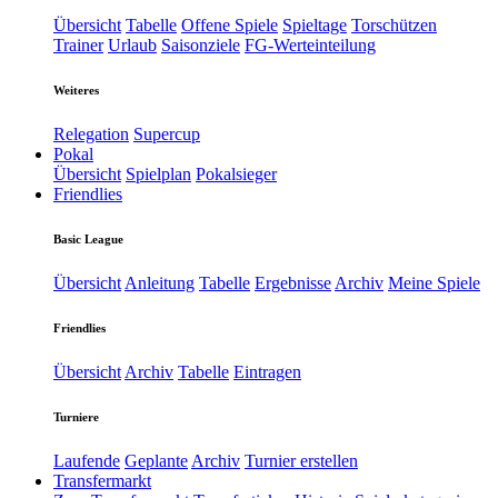
Übersicht
Tabelle
Offene Spiele
Spieltage
Torschützen
Trainer
Urlaub
Saisonziele
FG-Werteinteilung
Weiteres
Relegation
Supercup
Pokal
Übersicht
Spielplan
Pokalsieger
Friendlies
Basic League
Übersicht
Anleitung
Tabelle
Ergebnisse
Archiv
Meine Spiele
Friendlies
Übersicht
Archiv
Tabelle
Eintragen
Turniere
Laufende
Geplante
Archiv
Turnier erstellen
Transfermarkt