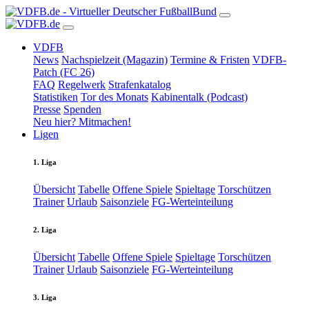
VDFB
News
Nachspielzeit (Magazin)
Termine & Fristen
VDFB-
Patch (FC 26)
FAQ
Regelwerk
Strafenkatalog
Statistiken
Tor des Monats
Kabinentalk (Podcast)
Presse
Spenden
Neu hier? Mitmachen!
Ligen
1. Liga
Übersicht
Tabelle
Offene Spiele
Spieltage
Torschützen
Trainer
Urlaub
Saisonziele
FG-Werteinteilung
2. Liga
Übersicht
Tabelle
Offene Spiele
Spieltage
Torschützen
Trainer
Urlaub
Saisonziele
FG-Werteinteilung
3. Liga