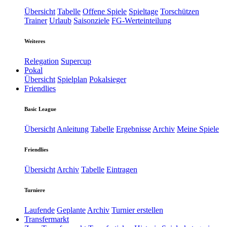
Übersicht
Tabelle
Offene Spiele
Spieltage
Torschützen
Trainer
Urlaub
Saisonziele
FG-Werteinteilung
Weiteres
Relegation
Supercup
Pokal
Übersicht
Spielplan
Pokalsieger
Friendlies
Basic League
Übersicht
Anleitung
Tabelle
Ergebnisse
Archiv
Meine Spiele
Friendlies
Übersicht
Archiv
Tabelle
Eintragen
Turniere
Laufende
Geplante
Archiv
Turnier erstellen
Transfermarkt