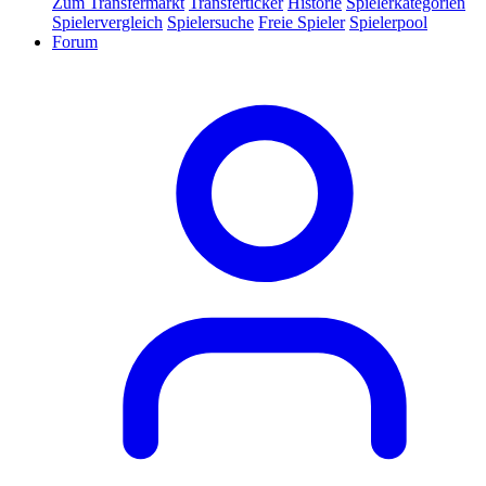
Zum Transfermarkt
Transferticker
Historie
Spielerkategorien
Spielervergleich
Spielersuche
Freie Spieler
Spielerpool
Forum