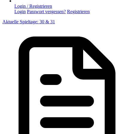
Login / Registrieren
Login
Passwort vergessen?
Registrieren
Aktuelle Spieltage: 30 & 31