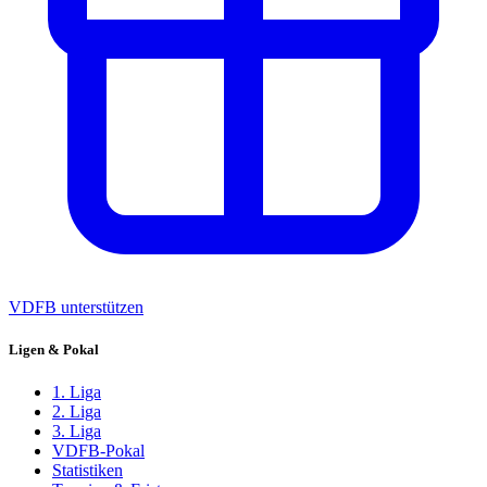
VDFB unterstützen
Ligen & Pokal
1. Liga
2. Liga
3. Liga
VDFB-Pokal
Statistiken