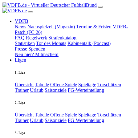
VDFB
News
Nachspielzeit (Magazin)
Termine & Fristen
VDFB-
Patch (FC 26)
FAQ
Regelwerk
Strafenkatalog
Statistiken
Tor des Monats
Kabinentalk (Podcast)
Presse
Spenden
Neu hier? Mitmachen!
Ligen
1. Liga
Übersicht
Tabelle
Offene Spiele
Spieltage
Torschützen
Trainer
Urlaub
Saisonziele
FG-Werteinteilung
2. Liga
Übersicht
Tabelle
Offene Spiele
Spieltage
Torschützen
Trainer
Urlaub
Saisonziele
FG-Werteinteilung
3. Liga