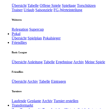
Übersicht
Tabelle
Offene Spiele
Spieltage
Torschützen
Trainer
Urlaub
Saisonziele
FG-Werteinteilung
Weiteres
Relegation
Supercup
Pokal
Übersicht
Spielplan
Pokalsieger
Friendlies
Basic League
Übersicht
Anleitung
Tabelle
Ergebnisse
Archiv
Meine Spiele
Friendlies
Übersicht
Archiv
Tabelle
Eintragen
Turniere
Laufende
Geplante
Archiv
Turnier erstellen
Transfermarkt