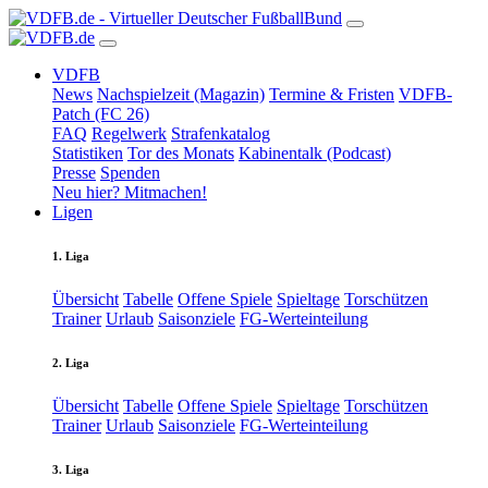
VDFB
News
Nachspielzeit (Magazin)
Termine & Fristen
VDFB-
Patch (FC 26)
FAQ
Regelwerk
Strafenkatalog
Statistiken
Tor des Monats
Kabinentalk (Podcast)
Presse
Spenden
Neu hier? Mitmachen!
Ligen
1. Liga
Übersicht
Tabelle
Offene Spiele
Spieltage
Torschützen
Trainer
Urlaub
Saisonziele
FG-Werteinteilung
2. Liga
Übersicht
Tabelle
Offene Spiele
Spieltage
Torschützen
Trainer
Urlaub
Saisonziele
FG-Werteinteilung
3. Liga