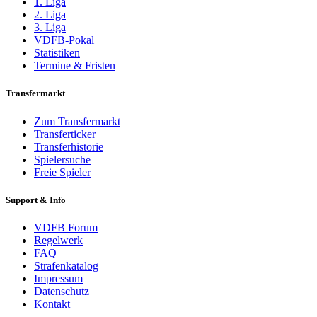
1. Liga
2. Liga
3. Liga
VDFB-Pokal
Statistiken
Termine & Fristen
Transfermarkt
Zum Transfermarkt
Transferticker
Transferhistorie
Spielersuche
Freie Spieler
Support & Info
VDFB Forum
Regelwerk
FAQ
Strafenkatalog
Impressum
Datenschutz
Kontakt