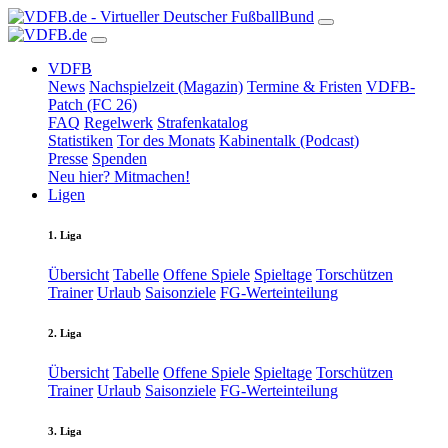
VDFB
News
Nachspielzeit (Magazin)
Termine & Fristen
VDFB-
Patch (FC 26)
FAQ
Regelwerk
Strafenkatalog
Statistiken
Tor des Monats
Kabinentalk (Podcast)
Presse
Spenden
Neu hier? Mitmachen!
Ligen
1. Liga
Übersicht
Tabelle
Offene Spiele
Spieltage
Torschützen
Trainer
Urlaub
Saisonziele
FG-Werteinteilung
2. Liga
Übersicht
Tabelle
Offene Spiele
Spieltage
Torschützen
Trainer
Urlaub
Saisonziele
FG-Werteinteilung
3. Liga