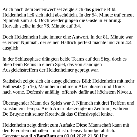
Auch nach dem Seitenwechsel zeigte sich das gleiche Bild.
Heidenheim ließ sich nicht abschütteln. In der 54. Minute traf erneut
Njinmah zum 3:3. Doch wieder gingen die Gäste in Führung:
Horvath stellte in der 76. Minute auf 3:4.
Doch Heidenheim hatte immer eine Antwort. In der 81. Minute war
es erneut Njinmah, der seinen Hattrick perfekt machte und zum 4:4
ausglich.
In der Schlussphase drängten beide Teams auf den Sieg, doch es
blieb beim Remis in einem Spiel, das von ständigen
Ausgleichstreffern der Heidenheimer geprägt war.
Statistisch zeigte sich ein ausgeglichenes Bild: Heidenheim mit mehr
Ballbesitz (55 %), Mannheim mit mehr Abschlüssen und Druck
nach vorne. Defensiv anfällig, offensiv dafür auf höchstem Niveau.
Überragender Mann des Spiels war J. Njinmah mit drei Treffern und
konstantem Tempo. Auch Amiri überzeugte im Zentrum, während
De Bruyne mit seiner Kreativität das Offensivspiel lenkte.
Heidenheim zeigt direkt zum Auftakt: Diese Mannschaft kann mit
den Favoriten mithalten – und ist offensiv brandgefährlich.
Gepostet von
iLxBamBam
am 09.04.2026 21:50 Uhr