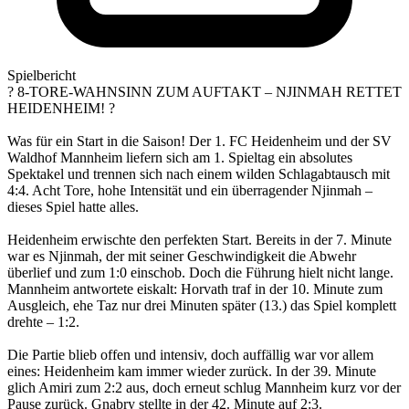
Spielbericht
? 8-TORE-WAHNSINN ZUM AUFTAKT – NJINMAH RETTET
HEIDENHEIM! ?
Was für ein Start in die Saison! Der 1. FC Heidenheim und der SV
Waldhof Mannheim liefern sich am 1. Spieltag ein absolutes
Spektakel und trennen sich nach einem wilden Schlagabtausch mit
4:4. Acht Tore, hohe Intensität und ein überragender Njinmah –
dieses Spiel hatte alles.
Heidenheim erwischte den perfekten Start. Bereits in der 7. Minute
war es Njinmah, der mit seiner Geschwindigkeit die Abwehr
überlief und zum 1:0 einschob. Doch die Führung hielt nicht lange.
Mannheim antwortete eiskalt: Horvath traf in der 10. Minute zum
Ausgleich, ehe Taz nur drei Minuten später (13.) das Spiel komplett
drehte – 1:2.
Die Partie blieb offen und intensiv, doch auffällig war vor allem
eines: Heidenheim kam immer wieder zurück. In der 39. Minute
glich Amiri zum 2:2 aus, doch erneut schlug Mannheim kurz vor der
Pause zurück. Gnabry stellte in der 42. Minute auf 2:3.