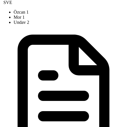
SVE
Özcan
1
Mor
1
Undav
2