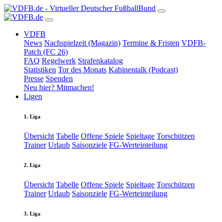
VDFB
News
Nachspielzeit (Magazin)
Termine & Fristen
VDFB-
Patch (FC 26)
FAQ
Regelwerk
Strafenkatalog
Statistiken
Tor des Monats
Kabinentalk (Podcast)
Presse
Spenden
Neu hier? Mitmachen!
Ligen
1. Liga
Übersicht
Tabelle
Offene Spiele
Spieltage
Torschützen
Trainer
Urlaub
Saisonziele
FG-Werteinteilung
2. Liga
Übersicht
Tabelle
Offene Spiele
Spieltage
Torschützen
Trainer
Urlaub
Saisonziele
FG-Werteinteilung
3. Liga