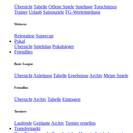
Übersicht
Tabelle
Offene Spiele
Spieltage
Torschützen
Trainer
Urlaub
Saisonziele
FG-Werteinteilung
Weiteres
Relegation
Supercup
Pokal
Übersicht
Spielplan
Pokalsieger
Friendlies
Basic League
Übersicht
Anleitung
Tabelle
Ergebnisse
Archiv
Meine Spiele
Friendlies
Übersicht
Archiv
Tabelle
Eintragen
Turniere
Laufende
Geplante
Archiv
Turnier erstellen
Transfermarkt