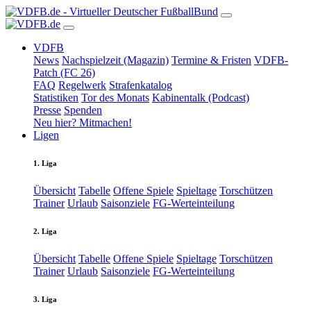
VDFB
News
Nachspielzeit (Magazin)
Termine & Fristen
VDFB-
Patch (FC 26)
FAQ
Regelwerk
Strafenkatalog
Statistiken
Tor des Monats
Kabinentalk (Podcast)
Presse
Spenden
Neu hier? Mitmachen!
Ligen
1. Liga
Übersicht
Tabelle
Offene Spiele
Spieltage
Torschützen
Trainer
Urlaub
Saisonziele
FG-Werteinteilung
2. Liga
Übersicht
Tabelle
Offene Spiele
Spieltage
Torschützen
Trainer
Urlaub
Saisonziele
FG-Werteinteilung
3. Liga