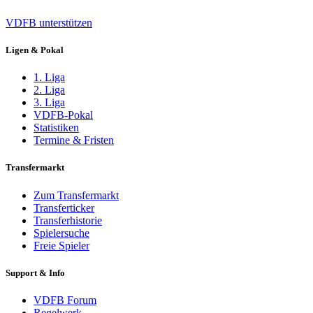
VDFB unterstützen
Ligen & Pokal
1. Liga
2. Liga
3. Liga
VDFB-Pokal
Statistiken
Termine & Fristen
Transfermarkt
Zum Transfermarkt
Transferticker
Transferhistorie
Spielersuche
Freie Spieler
Support & Info
VDFB Forum
Regelwerk