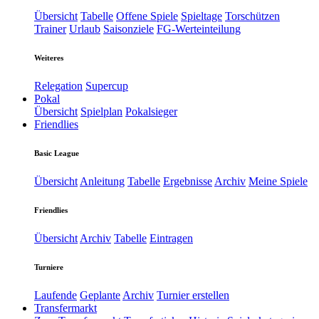
Übersicht
Tabelle
Offene Spiele
Spieltage
Torschützen
Trainer
Urlaub
Saisonziele
FG-Werteinteilung
Weiteres
Relegation
Supercup
Pokal
Übersicht
Spielplan
Pokalsieger
Friendlies
Basic League
Übersicht
Anleitung
Tabelle
Ergebnisse
Archiv
Meine Spiele
Friendlies
Übersicht
Archiv
Tabelle
Eintragen
Turniere
Laufende
Geplante
Archiv
Turnier erstellen
Transfermarkt