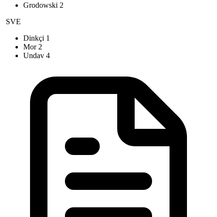
Grodowski
2
SVE
Dinkçi
1
Mor
2
Undav
4