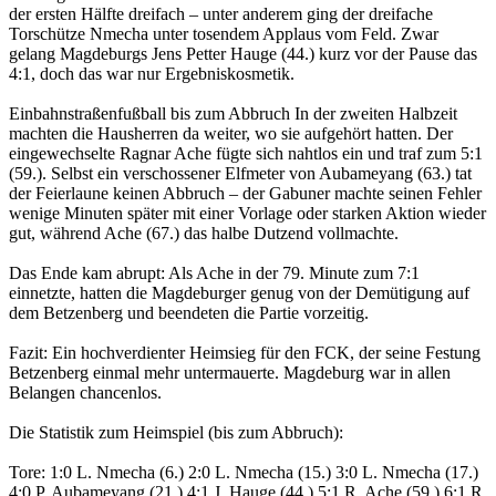
der ersten Hälfte dreifach – unter anderem ging der dreifache
Torschütze Nmecha unter tosendem Applaus vom Feld. Zwar
gelang Magdeburgs Jens Petter Hauge (44.) kurz vor der Pause das
4:1, doch das war nur Ergebniskosmetik.
Einbahnstraßenfußball bis zum Abbruch In der zweiten Halbzeit
machten die Hausherren da weiter, wo sie aufgehört hatten. Der
eingewechselte Ragnar Ache fügte sich nahtlos ein und traf zum 5:1
(59.). Selbst ein verschossener Elfmeter von Aubameyang (63.) tat
der Feierlaune keinen Abbruch – der Gabuner machte seinen Fehler
wenige Minuten später mit einer Vorlage oder starken Aktion wieder
gut, während Ache (67.) das halbe Dutzend vollmachte.
Das Ende kam abrupt: Als Ache in der 79. Minute zum 7:1
einnetzte, hatten die Magdeburger genug von der Demütigung auf
dem Betzenberg und beendeten die Partie vorzeitig.
Fazit: Ein hochverdienter Heimsieg für den FCK, der seine Festung
Betzenberg einmal mehr untermauerte. Magdeburg war in allen
Belangen chancenlos.
Die Statistik zum Heimspiel (bis zum Abbruch):
Tore: 1:0 L. Nmecha (6.) 2:0 L. Nmecha (15.) 3:0 L. Nmecha (17.)
4:0 P. Aubameyang (21.) 4:1 J. Hauge (44.) 5:1 R. Ache (59.) 6:1 R.