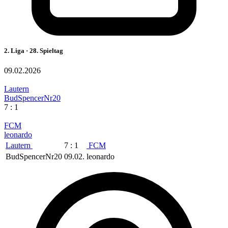
2. Liga · 28. Spieltag
09.02.2026
Lautern
BudSpencerNr20
7 : 1
FCM
leonardo
Lautern
7 : 1
FCM
BudSpencerNr20
09.02.
leonardo