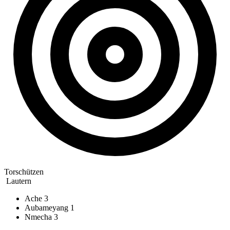
Torschützen
Lautern
Ache
3
Aubameyang
1
Nmecha
3