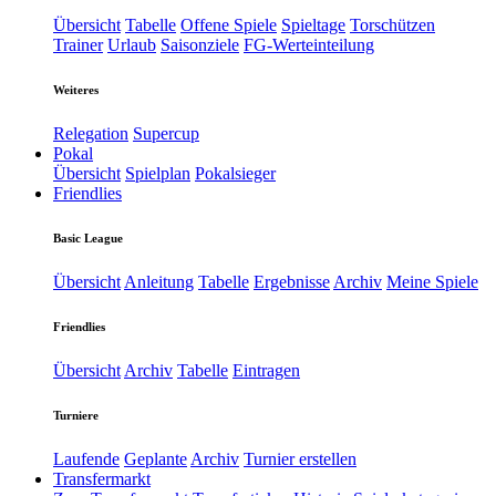
Übersicht
Tabelle
Offene Spiele
Spieltage
Torschützen
Trainer
Urlaub
Saisonziele
FG-Werteinteilung
Weiteres
Relegation
Supercup
Pokal
Übersicht
Spielplan
Pokalsieger
Friendlies
Basic League
Übersicht
Anleitung
Tabelle
Ergebnisse
Archiv
Meine Spiele
Friendlies
Übersicht
Archiv
Tabelle
Eintragen
Turniere
Laufende
Geplante
Archiv
Turnier erstellen
Transfermarkt