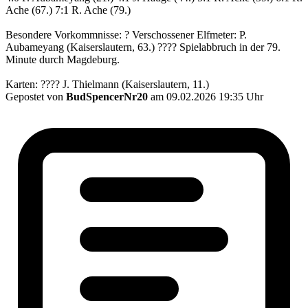
Ache (67.) 7:1 R. Ache (79.)
Besondere Vorkommnisse: ? Verschossener Elfmeter: P.
Aubameyang (Kaiserslautern, 63.) ???? Spielabbruch in der 79.
Minute durch Magdeburg.
Karten: ???? J. Thielmann (Kaiserslautern, 11.)
Gepostet von
BudSpencerNr20
am 09.02.2026 19:35 Uhr