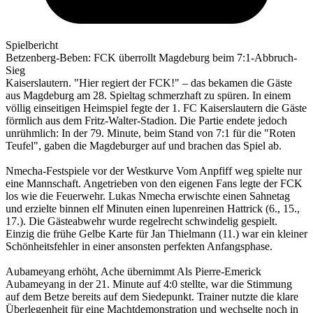
Spielbericht
Betzenberg-Beben: FCK überrollt Magdeburg beim 7:1-Abbruch-
Sieg
Kaiserslautern. "Hier regiert der FCK!" – das bekamen die Gäste
aus Magdeburg am 28. Spieltag schmerzhaft zu spüren. In einem
völlig einseitigen Heimspiel fegte der 1. FC Kaiserslautern die Gäste
förmlich aus dem Fritz-Walter-Stadion. Die Partie endete jedoch
unrühmlich: In der 79. Minute, beim Stand von 7:1 für die "Roten
Teufel", gaben die Magdeburger auf und brachen das Spiel ab.
Nmecha-Festspiele vor der Westkurve Vom Anpfiff weg spielte nur
eine Mannschaft. Angetrieben von den eigenen Fans legte der FCK
los wie die Feuerwehr. Lukas Nmecha erwischte einen Sahnetag
und erzielte binnen elf Minuten einen lupenreinen Hattrick (6., 15.,
17.). Die Gästeabwehr wurde regelrecht schwindelig gespielt.
Einzig die frühe Gelbe Karte für Jan Thielmann (11.) war ein kleiner
Schönheitsfehler in einer ansonsten perfekten Anfangsphase.
Aubameyang erhöht, Ache übernimmt Als Pierre-Emerick
Aubameyang in der 21. Minute auf 4:0 stellte, war die Stimmung
auf dem Betze bereits auf dem Siedepunkt. Trainer nutzte die klare
Überlegenheit für eine Machtdemonstration und wechselte noch in