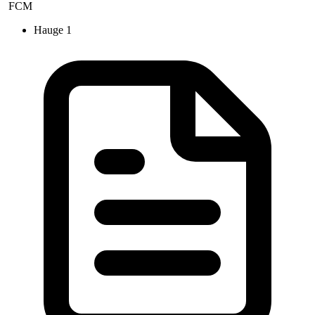
FCM
Hauge
1