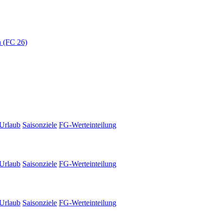
 (FC 26)
Urlaub
Saisonziele
FG-Werteinteilung
Urlaub
Saisonziele
FG-Werteinteilung
Urlaub
Saisonziele
FG-Werteinteilung