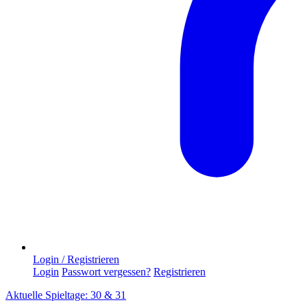
Login / Registrieren
Login
Passwort vergessen?
Registrieren
Aktuelle Spieltage: 30 & 31