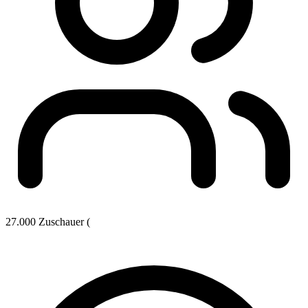
27.000 Zuschauer (