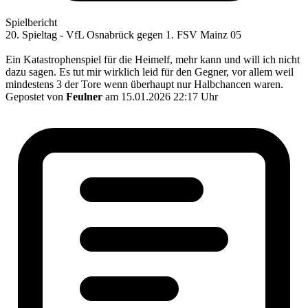
Spielbericht
20. Spieltag - VfL Osnabrück gegen 1. FSV Mainz 05
Ein Katastrophenspiel für die Heimelf, mehr kann und will ich nicht
dazu sagen. Es tut mir wirklich leid für den Gegner, vor allem weil
mindestens 3 der Tore wenn überhaupt nur Halbchancen waren.
Gepostet von
Feulner
am 15.01.2026 22:17 Uhr