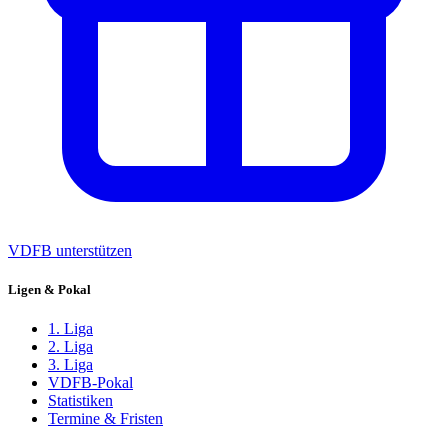
VDFB unterstützen
Ligen & Pokal
1. Liga
2. Liga
3. Liga
VDFB-Pokal
Statistiken
Termine & Fristen