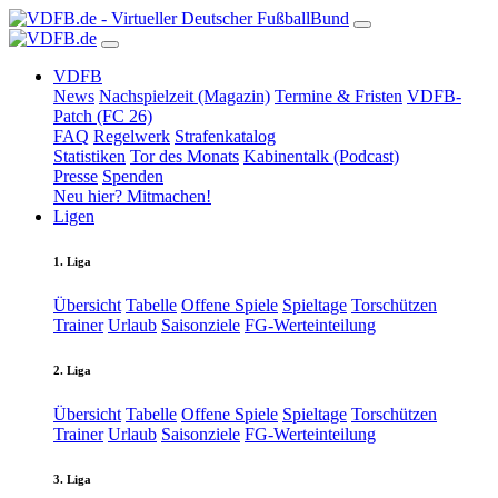
VDFB
News
Nachspielzeit (Magazin)
Termine & Fristen
VDFB-
Patch (FC 26)
FAQ
Regelwerk
Strafenkatalog
Statistiken
Tor des Monats
Kabinentalk (Podcast)
Presse
Spenden
Neu hier? Mitmachen!
Ligen
1. Liga
Übersicht
Tabelle
Offene Spiele
Spieltage
Torschützen
Trainer
Urlaub
Saisonziele
FG-Werteinteilung
2. Liga
Übersicht
Tabelle
Offene Spiele
Spieltage
Torschützen
Trainer
Urlaub
Saisonziele
FG-Werteinteilung
3. Liga