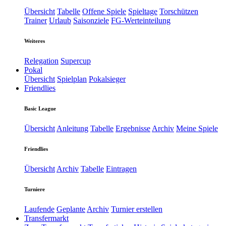
Übersicht
Tabelle
Offene Spiele
Spieltage
Torschützen
Trainer
Urlaub
Saisonziele
FG-Werteinteilung
Weiteres
Relegation
Supercup
Pokal
Übersicht
Spielplan
Pokalsieger
Friendlies
Basic League
Übersicht
Anleitung
Tabelle
Ergebnisse
Archiv
Meine Spiele
Friendlies
Übersicht
Archiv
Tabelle
Eintragen
Turniere
Laufende
Geplante
Archiv
Turnier erstellen
Transfermarkt