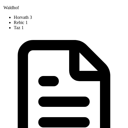
Waldhof
Horvath
3
Rebic
1
Taz
1