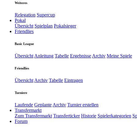
Weiteres
Relegation
Supercup
Pokal
Übersicht
Spielplan
Pokalsieger
Friendlies
Basic League
Übersicht
Anleitung
Tabelle
Ergebnisse
Archiv
Meine Spiele
Friendlies
Übersicht
Archiv
Tabelle
Eintragen
Turniere
Laufende
Geplante
Archiv
Turnier erstellen
Transfermarkt
Zum Transfermarkt
Transferticker
Historie
Spielerkategorien
Sp
Forum