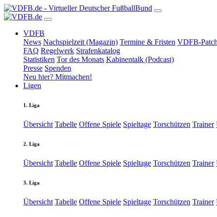
VDFB
News
Nachspielzeit (Magazin)
Termine & Fristen
VDFB-Patch
FAQ
Regelwerk
Strafenkatalog
Statistiken
Tor des Monats
Kabinentalk (Podcast)
Presse
Spenden
Neu hier? Mitmachen!
Ligen
1. Liga
Übersicht
Tabelle
Offene Spiele
Spieltage
Torschützen
Trainer
2. Liga
Übersicht
Tabelle
Offene Spiele
Spieltage
Torschützen
Trainer
3. Liga
Übersicht
Tabelle
Offene Spiele
Spieltage
Torschützen
Trainer