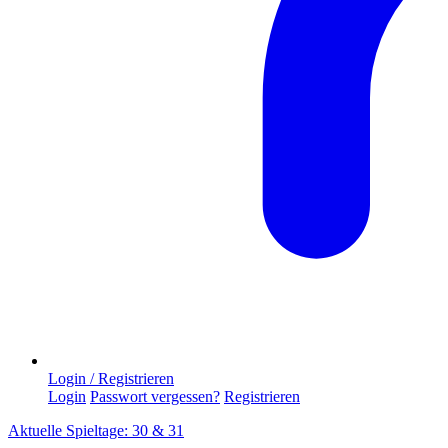
Login / Registrieren
Login
Passwort vergessen?
Registrieren
Aktuelle Spieltage: 30 & 31