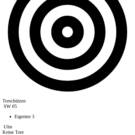
Torschützen
SW 05
Eigentor
3
Ulm
Keine Tore