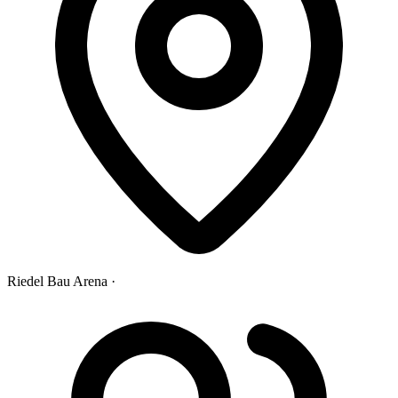
Riedel Bau Arena ·