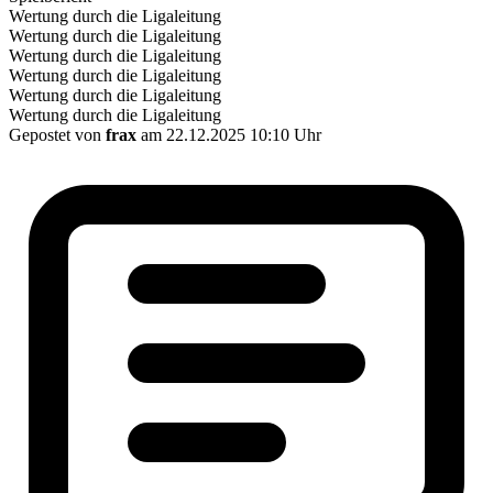
Wertung durch die Ligaleitung
Wertung durch die Ligaleitung
Wertung durch die Ligaleitung
Wertung durch die Ligaleitung
Wertung durch die Ligaleitung
Wertung durch die Ligaleitung
Gepostet von
frax
am 22.12.2025 10:10 Uhr