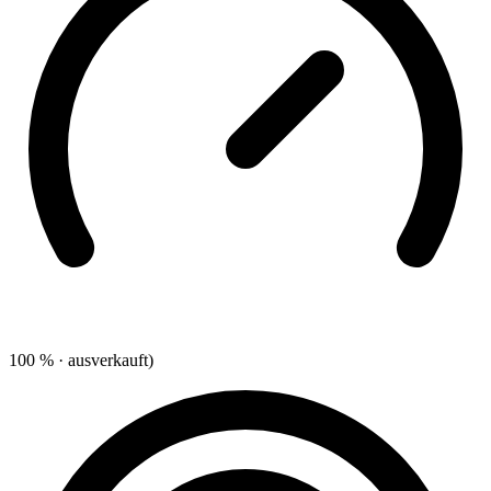
100 % · ausverkauft)