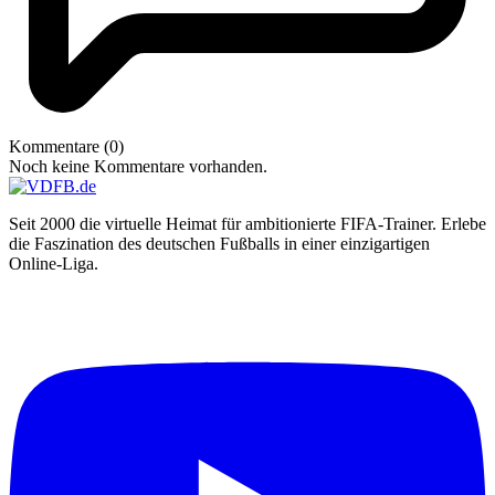
Kommentare (0)
Noch keine Kommentare vorhanden.
Seit 2000 die virtuelle Heimat für ambitionierte FIFA-Trainer. Erlebe
die Faszination des deutschen Fußballs in einer einzigartigen
Online-Liga.