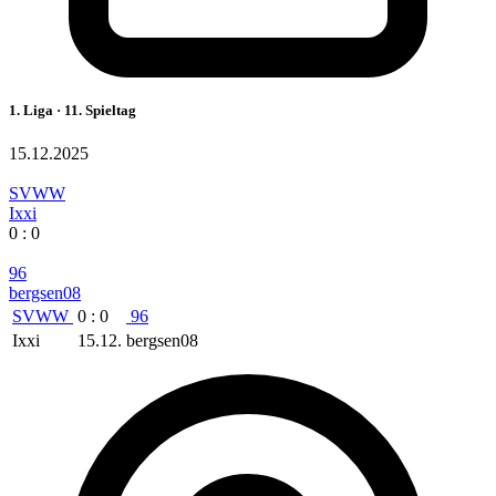
1. Liga · 11. Spieltag
15.12.2025
SVWW
Ixxi
0 : 0
96
bergsen08
SVWW
0 : 0
96
Ixxi
15.12.
bergsen08