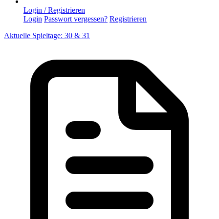
Login / Registrieren
Login
Passwort vergessen?
Registrieren
Aktuelle Spieltage: 30 & 31